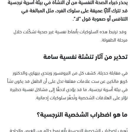
يحذر خبراء الصحة النفسية من أن النشأة في بيئة أسرية نرجسية
قد تترك آثارًا عميقة على سلوك الفرد، مثل المبالغة في
التنافس أو صعوبة قول "لا".
وقد ترتبط هذه السلوكيات بأنماط نفسية غير صحية تشكّلت خلال
مرحلة الطفولة.
تحذير من آثار تنشئة نفسية سامة
في مقابلة حديثة، كشف كل من البروفسور ويندي بيهاري والدكتور
كريغ مالكين عن ست علامات مقلقة تدل على أن الطفل قد يكون نشأ
في بيئة أسرية نرجسية، ما قد يؤدي لاحقًا إلى مشاكل نفسية خطيرة
تؤثر على العلاقات الشخصية وتُحفّز سلوكيات إدمانية.
ما هو اضطراب الشخصية النرجسية؟
يُعرف اضطراب الشخصية النرجسية بأنه نمط دائم من الغرور، والحاجة