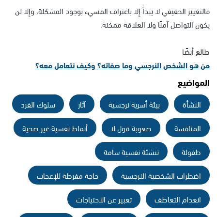
فالتغيير الحقيقي لا يبدأ إلا باعتراف المسيء بوجود المشكلة، وإلا لن
يكون التواصل آمنًا ولا العلاقة ممكنة.
طالع أيضًا
من هو الشخص النرجسي وما صفاته؟ وكيف نتعامل معه؟
المواضيع
النشأة
بيئة أسرية نرجسية
آثار
سلوك الفرد
المنافسة
صعوبة قول لا
أنماط نفسية غير صحية
طفولة
تنشئة نفسية سامة
اضطراب الشخصية النرجسية
حاجة مفرطة للإعجاب
انعدام التعاطف
تعبير عن الاحتياجات