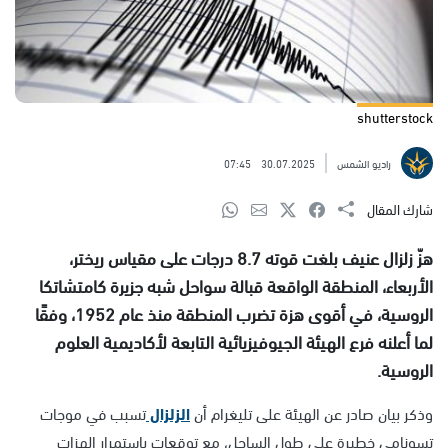
shutterstock
راديو الشمس
30.07.2025
07:45
شارك المقال
هزّ زلزال عنيف بلغت قوته 8.7 درجات على مقياس ريختر،
الأربعاء، المنطقة الواقعة قبالة سواحل شبه جزيرة كامتشاتكا
الروسية، في أقوى هزة تضرب المنطقة منذ عام 1952، وفقًا
لما أعلنه فرع الهيئة الجيوفيزيائية التابعة لأكاديمية العلوم
الروسية.
وذكر بيان صادر عن الهيئة على تليغرام أن
الزلزال
تسبب في موجات
تسونامي خطيرة على طول الساحل، مع توقعات باستمرار الهزات