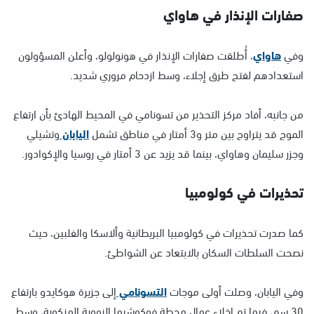
صفارات الإنذار في هاواي
وفي
هاواي
، أُطلقت صفارات الإنذار في هونولولو، وأعلن المسؤولون
استعدادهم لفتح طرق إجلاء، وسط ازدحام مروري شديد.
من جانبه، أفاد مركز التحذير من تسونامي في المحيط الهادئ بأن ارتفاع
الموج قد يتراوح بين متر و3 أمتار في مناطق تشمل
اليابان
وتشيلي
وجزر سليمان وهاواي، بينما قد يزيد عن 3 أمتار في روسيا والإكوادور.
تحذيرات في كولومبيا
كما صدرت تحذيرات في كولومبيا البريطانية وألاسكا والفلبين، حيث
نصحت السلطات السكان بالابتعاد عن الشواطئ.
وفي اليابان، وصلت أولى موجات
التسونامي
إلى جزيرة هوكايدو بارتفاع
30 سم، فيما تم إخلاء عمال محطة فوكوشيما النووية المنكوبة، وسط