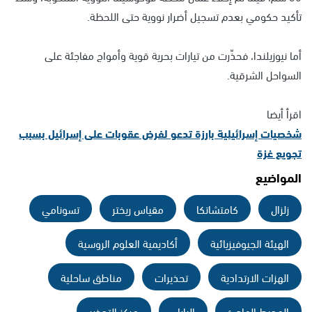
تأكيد حكومي بعدم تسجيل أضرار نووية حتى اللحظة.
أما نيوزيلندا، فحذّرت من تيارات بحرية قوية وأمواج مفاجئة على
السواحل الشرقية.
اقرأ أيضا
شخصيات إسرائيلية بارزة تدعو لفرض عقوبات على إسرائيل بسبب
تجويع غزة
المواضيع
زلزال
كامتشاتكا
مقياس ريختر
تسونامي
الهيئة الجيوفيزيائية
أكاديمية العلوم الروسية
الهزات الارتدادية
تحذيرات
مناطق ساحلية
المحيط الهادئ
اليابان
مركز التحذير