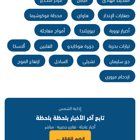
صفارات الإنذار
هاواي
محطة فوكوشيما
أضرار نووية
نيوزيلندا
أمواج مفاجئة
تيارات بحرية
جزيرة هوكايدو
الفلبين
ألاسكا
جزر سليمان
تشيلي
الساحل
ارتفاع الموج
ازدحام مروري
إذاعة الشمس
تابع آخر الأخبار بلحظة بلحظة
أخبار عاجلة · تقارير حصرية · مباشر
انضم للقناة ←