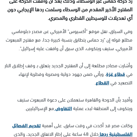
رد حركة حماس عبر الوسطاء، وذلك بعد أن وافقت الحركة على
المقترح الأخير المقدم من الوسطاء وسلمت ردها الإيجابي دون
أي تعديلات للوسيطين القطري والمصري.
وفي السياق، نقل موقع "أكسيوس" الأميركي عن مصدر دبلوماسي
مطلع قوله إن "رد حماس يتطابق بنسبة كبيرة جدا، مع مقترح المبعوث
الأميركي، ستيف ويتكوف، الذي سبق أن وافقت عليه إسرائيل".
وأشارت مصادر مطلعة إلى أن المقترح الجديد يتعلق بـ وقف إطلاق النار
في
قطاع غزة
، ويأتي ضمن جهود دولية ومصرية وقطرية لإنهاء
التصعيد في
القطاع
.
وأفيد بأن الدوحة والقاهرة ستعملان على دعوة المبعوث ستيف
ويتكوف إلى المنطقة لبدء عملية
التفاوض
مع الإسرائيليين.
وكانت مصر قد أكدت في وقت سابق، على أهمية
تقديم الفصائل
الفلسطينية ردها
خلال 48 ساعة على إطار الاتفاق الجديد، والذي