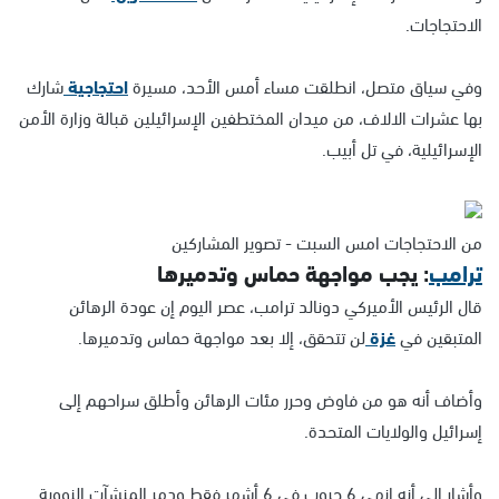
الاحتجاجات.
وفي سياق متصل، انطلقت مساء أمس الأحد، مسيرة
احتجاجية
شارك
بها عشرات الالاف، من ميدان المختطفين الإسرائيلين قبالة وزارة الأمن
الإسرائيلية، في تل أبيب.
من الاحتجاجات امس السبت - تصوير المشاركين
ترامب
: يجب مواجهة حماس وتدميرها
قال الرئيس الأميركي دونالد ترامب، عصر اليوم إن عودة الرهائن
المتبقين في
غزة
لن تتحقق، إلا بعد مواجهة حماس وتدميرها.
وأضاف أنه هو من فاوض وحرر مئات الرهائن وأطلق سراحهم إلى
إسرائيل والولايات المتحدة.
وأشار إلى أنه انهى 6 حروب في 6 أشهر فقط ودمر المنشآت النووية