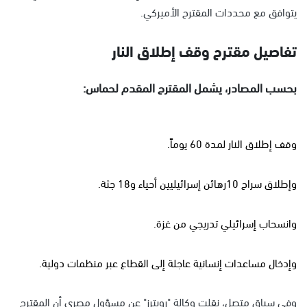
يتوافق مع محددات المقترح الأميركي.
تفاصيل مقترح وقف إطلاق النار
بحسب المصادر، يشمل المقترح المقدم لحماس:
وقف إطلاق النار لمدة 60 يوماً.
وإطلاق سراح 10رهائن إسرائيليين أحياء و18 جثة.
وانسحاب إسرائيلي تدريجي من غزة.
وإدخال مساعدات إنسانية عاجلة إلى القطاع عبر منظمات دولية.
وفي سياق متصل، نقلت وكالة "رويترز" عن مسؤول مصري أن المقترح