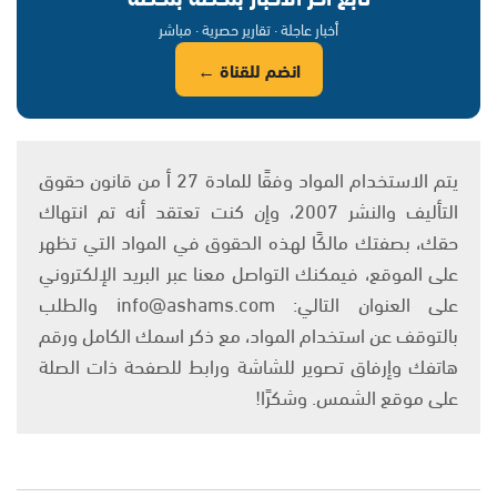
أخبار عاجلة · تقارير حصرية · مباشر
انضم للقناة ←
يتم الاستخدام المواد وفقًا للمادة 27 أ من قانون حقوق
التأليف والنشر 2007، وإن كنت تعتقد أنه تم انتهاك
حقك، بصفتك مالكًا لهذه الحقوق في المواد التي تظهر
على الموقع، فيمكنك التواصل معنا عبر البريد الإلكتروني
على العنوان التالي: info@ashams.com والطلب
بالتوقف عن استخدام المواد، مع ذكر اسمك الكامل ورقم
هاتفك وإرفاق تصوير للشاشة ورابط للصفحة ذات الصلة
على موقع الشمس. وشكرًا!