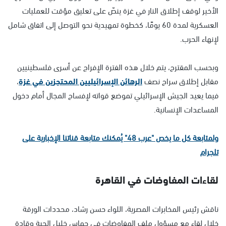
الأخير لوقف إطلاق النار في غزة ينصّ على تعليق مؤقت للعمليات
العسكرية لمدة 60 يومًا، كخطوة تمهيدية نحو التوصل إلى اتفاق شامل
لإنهاء الحرب.
وبحسب المقترح، يتم خلال هذه الفترة الإفراج عن أسرى فلسطينيين
مقابل إطلاق سراح نصف
الرهائن الإسرائيليين المحتجزين في غزة
،
فيما يعيد الجيش الإسرائيلي تموضع قواته لإفساح المجال أمام دخول
المساعدات الإنسانية.
ولمتابعة كل ما يخص "عرب 48" يُمكنك متابعة قناتنا الإخبارية على
تلجرام
لقاءات المفاوضات في القاهرة
ناقش رئيس المخابرات المصرية، اللواء حسن رشاد، محددات الورقة
خلال لقاء مع مسؤول ملف المفاوضات في حماس خليل الحية وقادة