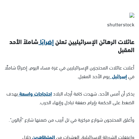
shutterstock
عائلات الرهائن الإسرائيليين تعلن
إضرابًا
شاملاً الأحد
المقبل
أعلنت عائلات المحتجزين الإسرائيليين في غزة مساء اليوم، إضرابًا شاملًا
في
إسرائيل
يوم الأحد المقبل.
يذكر أن أمس الأحد، شهدت كافة أرجاء البلاد
احتجاجات واسعة
بهدف
الضغط على الحكمة بإبرام صفقة تبادل وإنهاء الحرب.
وأغلق المحتجون شوارع مركزية في تل أبيب من ضمنها شارع "أيالون".
واعتقلت الشرطة الإسرائيلية، العشرات من
المتظاهرين
خلال