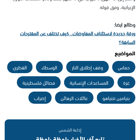
الإيرانية، وفق قوله.
وطالع ايضا:
ورقة جديدة لاستئناف المفاوضات.. كيف تختلف عن المقترحات
السابقة؟
المواضيع
حماس
وقف إطلاق النار
الوسطاء
القطري
غزة
المساعدات الإنسانية
فصائل فلسطينية
بنيامين نتنياهو
عائلات الرهائن
إضراب
إذاعة الشمس
تابع آخر الأخبار بلحظة بلحظة