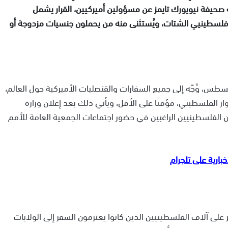
ته صحيفة نيويورك تايمز عن مسؤولين أميركيين، القرار يشمل
 فلسطينيي الشتات، ويُستثنى منه من يحملون جنسيات مزدوجة أو
ر الأميركي، الذي ورد في برقية رسمية بتاريخ 18 أغسطس، وُجّه إلى جميع السفارات والقنصليات الأميركية حول العالم،
ز الفلسطيني، مؤقتًا على الأقل، ويأتي ذلك بعد إعلان وزارة
لين الفلسطينيين الراغبين في حضور اجتماعات الجمعية العامة للأمم
لى آلاف الفلسطينيين الذين كانوا يعتزمون السفر إلى الولايات