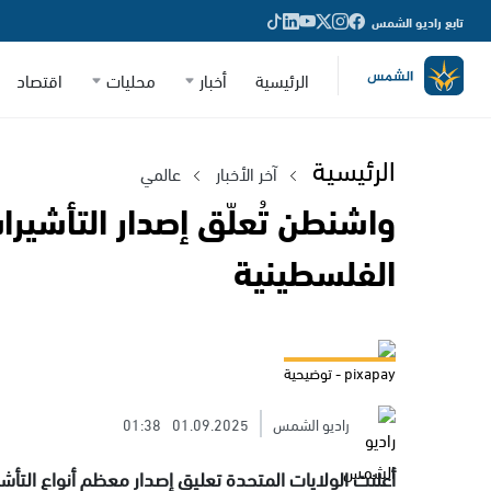
تابع راديو الشمس
الرئيسية
أخبار
محليات
اقتصاد
الرئيسية
آخر الأخبار
عالمي
واشنطن تُعلّق إصدار التأشيرا
الفلسطينية
pixapay - توضيحية
راديو الشمس
01.09.2025
01:38
أعلنت الولايات المتحدة تعليق إصدار معظم أنواع التأش