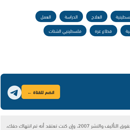
لسطينية
العلاج
الدراسة
العمل
ية
قطاع غزة
فلسطينيي الشتات
انضم للقناة ←
يتم الاستخدام المواد وفقًا للمادة 27 أ من قانون حقوق التأليف والنشر 2007، وإن كنت تعتقد أنه تم انتهاك حقك،