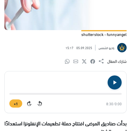
shutterstock - funnyangel
راديو الشمس
05.09.2025
15:17
شارك المقال
1×
8:30
/
0:00
15
15
بدأت صناديق المرضى افتتاح حملة تطعيمات الإنفلونزا استعدادًا