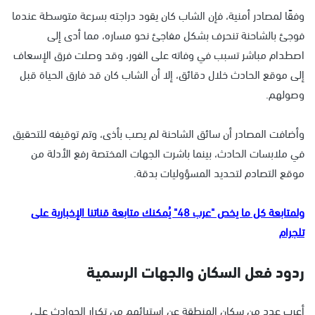
وفقًا لمصادر أمنية، فإن الشاب كان يقود دراجته بسرعة متوسطة عندما
فوجئ بالشاحنة تنحرف بشكل مفاجئ نحو مساره، مما أدى إلى
اصطدام مباشر تسبب في وفاته على الفور، وقد وصلت فرق الإسعاف
إلى موقع الحادث خلال دقائق، إلا أن الشاب كان قد فارق الحياة قبل
وصولهم.
وأضافت المصادر أن سائق الشاحنة لم يصب بأذى، وتم توقيفه للتحقيق
في ملابسات الحادث، بينما باشرت الجهات المختصة رفع الأدلة من
موقع التصادم لتحديد المسؤوليات بدقة.
ولمتابعة كل ما يخص "عرب 48" يُمكنك متابعة قناتنا الإخبارية على
تلجرام
ردود فعل السكان والجهات الرسمية
أعرب عدد من سكان المنطقة عن استيائهم من تكرار الحوادث على