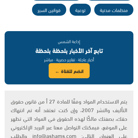
منظمات مدنية
توعية
قوانين السير
إذاعة الشمس
تابع آخر الأخبار بلحظة بلحظة
أخبار عاجلة · تقارير حصرية · مباشر
انضم للقناة ←
يتم الاستخدام المواد وفقًا للمادة 27 أ من قانون حقوق
التأليف والنشر 2007، وإن كنت تعتقد أنه تم انتهاك
حقك، بصفتك مالكًا لهذه الحقوق في المواد التي تظهر
على الموقع، فيمكنك التواصل معنا عبر البريد الإلكتروني
على العنوان التالي: info@ashams.com والطلب