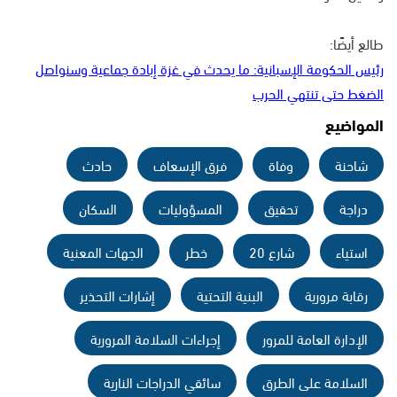
طالع أيضًا:
رئيس الحكومة الإسبانية: ما يحدث في غزة إبادة جماعية وسنواصل
الضغط حتى تنتهي الحرب
المواضيع
شاحنة
وفاة
فرق الإسعاف
حادث
دراجة
تحقيق
المسؤوليات
السكان
استياء
شارع 20
خطر
الجهات المعنية
رقابة مرورية
البنية التحتية
إشارات التحذير
الإدارة العامة للمرور
إجراءات السلامة المرورية
السلامة على الطرق
سائقي الدراجات النارية