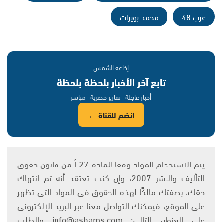
عرب 48
محمد بويرات
إذاعة الشمس
تابع آخر الأخبار بلحظة بلحظة
أخبار عاجلة · تقارير حصرية · مباشر
انضم للقناة ←
يتم الاستخدام المواد وفقًا للمادة 27 أ من قانون حقوق
التأليف والنشر 2007، وإن كنت تعتقد أنه تم انتهاك
حقك، بصفتك مالكًا لهذه الحقوق في المواد التي تظهر
على الموقع، فيمكنك التواصل معنا عبر البريد الإلكتروني
على العنوان التالي: info@ashams.com والطلب