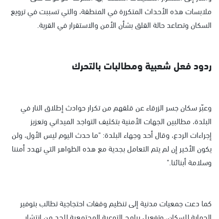
ملابسات هذه الأحداث المتكررة في المنطقة، والتي تسببت في ترويع
السكان وتصاعد حالة القلق بشأن الأمن والاستقرار في القرية.
ردود فعل شعبية ومطالبات بالتحرك
وعبّر سكان جسر الزرقاء عن قلقهم من تكرار حوادث إطلاق النار في
البلدة، مطالبين الجهات الأمنية بتكثيف التواجد الميداني وتعزيز
إجراءات الردع، وقال أحد وجهاء البلدة: "ما حدث اليوم ليس الأول، ولن
يكون الأخير إن لم يتم التعامل بجدية مع هذه الظواهر التي تهدد أمننا
وسلامة أبنائنا."
كما دعت جمعيات مدنية إلى تنظيم وقفات احتجاجية تطالب بتوفير
الحماية للسكان، وتفعيل برامج التوعية المجتمعية للحد من انتشار