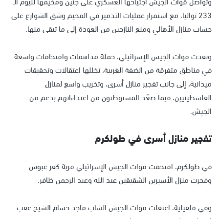
وتواصل قوات الجيش اجتياحها العسكري على جنين ومخيمها لليوم الـ
233 تواليا، مع استمرار عمليات التدمير في المخيم وشق الشوارع على
حساب منازل الأهالي ومنع النازحين من العودة إلى ما تبقى منها.
ونفذت قوات الجيش الإسرائيلي، حملة مداهمات واقتحامات واسعة
في مناطق متفرقة من الضفة الغربية، تخللها اعتقالات وتحقيقات
ميدانية، إلى جانب تفجير منازل أسرى، وتخريب واسع لمنازل
الفلسطينيين، فيما صعّد المستوطنون من اعتداءاتهم بدعم من
الجيش.
تفجير منازل أسرى في طولكرم
في طولكرم، اقتحمت قوات الجيش الإسرائيلي قرية كفر عبوش
وفجرت منزل الأسيرين الشقيقين عبد الله وعبد الرحمن ظافر.
وفي قلقيلية، اعتقلت قوات الجيش الشاب ماجد حسام الشيخ عقب