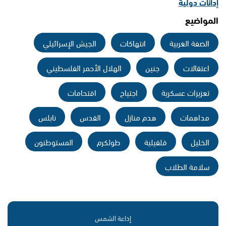
إدانات دولية
المواضيع
الضفة الغربية
انتهاكات
الجيش الإسرائيلي
اعتقالات
جنين
الهلال الأحمر الفلسطيني
تعزيزات عسكرية
اجتياح
اقتحامات
مداهمات
هدم منازل
القدس
نابلس
الخليل
قلقيلية
طولكرم
المستوطنون
سلامة الطلاب
إذاعة الشمس