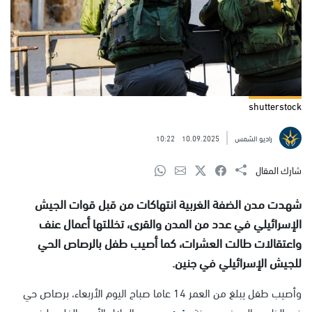
shutterstock
راديو الشمس
10.09.2025
10:22
شارك المقال
شهدت مدن الضفة الغربية انتهاكات من قبل قوات الجيش
الإسرائيلي في عدد من المدن والقرى، تخللتها أعمال عنف
واعتقالات طالت العشرات، كما أصيب طفل بالرصاص الحي
للجيش الإسرائيلي في جنين.
وأصيب طفل يبلغ من العمر 14 عاما صباح اليوم الأربعاء، برصاص حي
في الظهر والحوض بمدينة
جنين
، بحسب الهلال الأحمر الفلسطيني.