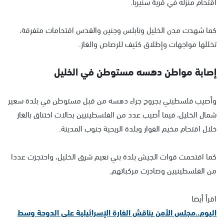
اقتحام منزله في قرية سنيريا.
كما شهدت مدن الخليل ونابلس وجنين والقدس اقتحامات متفرقة،
تخللها مواجهات وإطلاق كثيف للرصاص والغاز.
إصابة مواطن دهسه مستوطن في الخليل
وأصيب فلسطيني بجروح جراء دهسه من قبل مستوطن في بلدة سعير
شمال الخليل، فيما أصيب عدد من الفلسطينيين بحالات اختناق بالغاز
خلال اقتحام مخيم الفوار وبلدة الريحية جنوب المدينة.
كما اقتحمت قوات الجيش بلدة بني نعيم شرق الخليل، واحتجزت عددا
من الفلسطينيين وصادرت مركباتهم.
اقرأ أيضا
اليوم..مجلس الأمن يناقش الغارة الإسرائيلية على الدوحة وسط