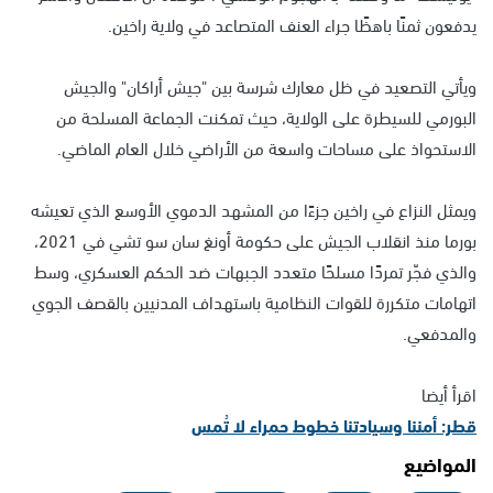
يدفعون ثمنًا باهظًا جراء العنف المتصاعد في ولاية راخين.
ويأتي التصعيد في ظل معارك شرسة بين "جيش أراكان" والجيش
البورمي للسيطرة على الولاية، حيث تمكنت الجماعة المسلحة من
الاستحواذ على مساحات واسعة من الأراضي خلال العام الماضي.
ويمثل النزاع في راخين جزءًا من المشهد الدموي الأوسع الذي تعيشه
بورما منذ انقلاب الجيش على حكومة أونغ سان سو تشي في 2021،
والذي فجّر تمردًا مسلحًا متعدد الجبهات ضد الحكم العسكري، وسط
اتهامات متكررة للقوات النظامية باستهداف المدنيين بالقصف الجوي
والمدفعي.
اقرأ أيضا
قطر: أمننا وسيادتنا خطوط حمراء لا تُمس
المواضيع