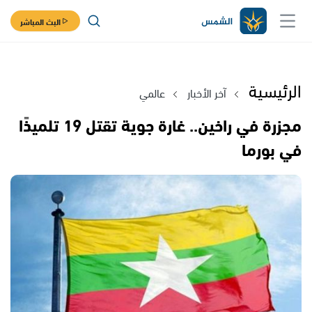
البث المباشر
الرئيسية
آخر الأخبار
عالمي
مجزرة في راخين.. غارة جوية تقتل 19 تلميذًا
في بورما