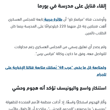
إلقاء قنابل على مدرسة في بورما
وأوضحت قناة "ميانمار ناو" أن
طائرة حربية
تابعة للمجلس العسكري
ألقت قنبلتين زنة كل منهما 220 كيلوغرامًا على المدرسة بينما كان
الطلاب نائمين.
ولم يصدر أي تعليق رسمي من المجلس العسكري رغم محاولات
للتواصل معه، وفق ما ذكرت وكالة "فرانس برس".
ولمتابعة كل ما يخص "عرب 48" يُمكنك متابعة قناتنا الإخبارية على
تلجرام
استنكار واسع واليونيسف تؤكد أنه هجوم وحشي
وأثار الهجوم استنكارًا واسعًا، إذ أدانت منظمة الأمم المتحدة للطفولة
"يونيسف" ما وصفته بـ"الهجوم الوحشي"، مؤكدة أن الأطفال والأسر