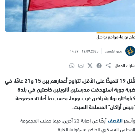
علم بورما-مواقع تواصل
راديو الشمس
13.09.2025
14:39
شارك المقال
قُتل 19 تلميذًا على الأقل، تتراوح أعمارهم بين 15 و21 عامًا، في
ضربة جوية استهدفت مدرستين ثانويتين خاصتين في بلدة
كياوكتاو بولاية راخين غرب بورما، بحسب ما أعلنته مجموعة
"جيش أراكان" المسلحة السبت.
وأسفر
القصف
أيضًا عن إصابة 22 آخرين، فيما حملت المجموعة
المجلس العسكري الحاكم مسؤولية الغارة.