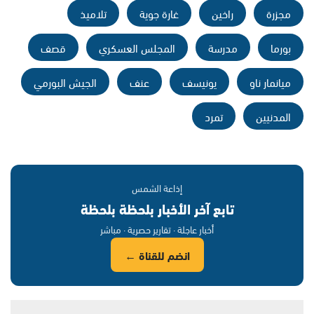
مجزرة
راخين
غارة جوية
تلاميذ
بورما
مدرسة
المجلس العسكري
قصف
ميانمار ناو
يونيسف
عنف
الجيش البورمي
المدنيين
تمرد
إذاعة الشمس
تابع آخر الأخبار بلحظة بلحظة
أخبار عاجلة · تقارير حصرية · مباشر
انضم للقناة ←