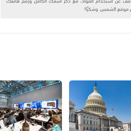
info@ashams.c والطلب بالتوقف عن استخدام المواد، مع ذكر اسمك الكامل ورقم هاتفك
ى موقع الشمس. وشكرًا!