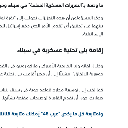
ما وصفه بـ"التعزيزات العسكرية المقلقة" في سيناء، وفق ما نقلته قناة "12" الإسرائيلية عن مسؤ
وذكر المسؤولون أن هذه التعزيزات تحولت إلى "بؤرة توت
بينهما في تحقيق أي تقدم، الأمر الذي دفع إسرائيل لل
الإسرائيلية.
إقامة بنى تحتية عسكرية في سيناء
وخلال لقائه وزير الخارجية الأميركي ماركو روبيو في ال
جوهرية للاتفاق"، مشيرًا إلى أن مصر أقامت بنى تحتية
كما لفت إلى توسعة مدارج قواعد جوية في سيناء لتناس
صواريخ، دون أن تقدم القاهرة توضيحات مقنعة بشأنها.
ولمتابعة كل ما يخص "عرب 48" يُمكنك متابعة قناتنا الإخبارية على تلجرام