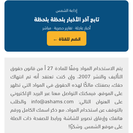
إذاعة الشمس
تابع آخر الأخبار بلحظة بلحظة
أخبار عاجلة · تقارير حصرية · مباشر
انضم للقناة ←
يتم الاستخدام المواد وفقًا للمادة 27 أ من قانون حقوق
التأليف والنشر 2007، وإن كنت تعتقد أنه تم انتهاك
حقك، بصفتك مالكًا لهذه الحقوق في المواد التي تظهر
على الموقع، فيمكنك التواصل معنا عبر البريد الإلكتروني
على العنوان التالي: info@ashams.com والطلب
بالتوقف عن استخدام المواد، مع ذكر اسمك الكامل ورقم
هاتفك وإرفاق تصوير للشاشة ورابط للصفحة ذات الصلة
على موقع الشمس. وشكرًا!