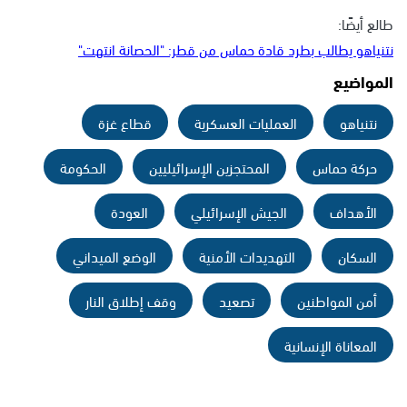
طالع أيضًا:
نتنياهو يطالب بطرد قادة حماس من قطر: "الحصانة انتهت"
المواضيع
نتنياهو
العمليات العسكرية
قطاع غزة
حركة حماس
المحتجزين الإسرائيليين
الحكومة
الأهداف
الجيش الإسرائيلي
العودة
السكان
التهديدات الأمنية
الوضع الميداني
أمن المواطنين
تصعيد
وقف إطلاق النار
المعاناة الإنسانية