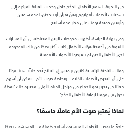
في التجربة، استمع الأطفال الخدّج داخل وحدات العناية المركزة إلى
تسجيلات لأصوات أمهاتهم وهنّ يقرأن أو يتحدثن، لمدة ساعتين
وأربعين دقيقة يوميًا، على مدار عدة أسابيع.
وفي نهاية الدراسة، أظهرت فحوصات الرنين المغناطيسي أن المسارات
اللغوية في أدمغة هؤلاء الأطفال كانت أكثر نضجًا من تلك الموجودة
لدى الأطفال الذين لم يتعرضوا للأصوات الأمومية.
وقالت الباحثة الرئيسية كاثرين ترافيس إن النتائج تُعد دليلًا سببيًا قويًا
على أن التعرض لأصوات الكلام – وبخاصة صوت الأم – يمكن أن يُسهم
فعليًا في تعزيز نمو الدماغ في مراحل الحياة الأولى، معتبرة ذلك "نقطة
تحول في فهمنا لرعاية الأطفال الخدّج".
لماذا يُعتبر صوت الأم عاملًا حاسمًا؟
عادةً ما يقضي الأطفال المبتسرون أسابيع طويلة في المستشفى بعيدًا