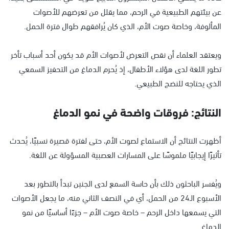
عن بيئتهم الطبيعية في الرحم، مما يقلل من تعرضهم للأصوات
المألوفة، وخاصة صوت الأم، الذي كان يُرافقهم طوال فترة الحمل.
ويعتقد العلماء أن نقص التعرض لأصوات الأم قد يكون أحد أسباب تأخر
تطور اللغة لدى هؤلاء الأطفال، إذ يُحرم الدماغ من التحفيز السمعي
الذي يحتاجه للنضج الطبيعي.
النتائج: فروقات واضحة في نمو الدماغ
أظهرت النتائج أن الاستماع لصوت الأم، حتى لفترة قصيرة نسبيًا، يُحدث
تأثيرًا إيجابيًا ملموسًا على المسارات العصبية المسؤولة عن اللغة.
ويُفسر الباحثون ذلك بأن حاسة السمع لدى الجنين تبدأ بالتطور بعد
الأسبوع الـ24 من الحمل، أي في النصف الثاني منه، ما يجعل الأصوات
التي يسمعها داخل الرحم – خاصة صوت الأم – جزءًا أساسيًا من نمو
الدماغ.