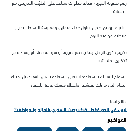
رغم صعوبة التجربة، هناك خطوات تساعد على التكيّف التدريجي مع
الخسارة:
الالتزام بروتين صحي: تناول غذاء متوازن، وممارسة النشاط البدني،
وتنظيم مواعيد النوم.
تكريم ذكرى الراحل: يمكن جمع صوره، أو سرد قصصه، أو إنشاء نصب
تذكاري يخلّد أثره.
السماح لنفسك بالسعادة: لا تعني السعادة نسيان الفقيد، بل احترام
الحياة التي ما زلت تعيشها، وإعطاء نفسك فرصة للشفاء.
طالع أيضًا
ليس في الدم فقط.. كيف يعبث السكري بالمزاج والعواطف؟
المواضيع