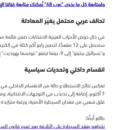
ولمتابعة كل ما يخص "عرب 48" يُمكنك متابعة قناتنا الإخبارية على تلجرام
تحالف عربي محتمل يغيّر المعادلة
في حال خوض الأحزاب العربية الانتخابات ضمن قائمة مشترك
و"يسرائيل بيتينو" إلى 9، بينما ترتفع "عوتسما يهوديت" إلى 9 مقاعد.
انقسام داخلي وتحديات سياسية
تعكس نتائج الاستطلاع حالة من الانقسام الداخلي في ا
7 أكتوبر، إضافة إلى تذبذب في التوجهات الانتخابية،
قلق شعبي من فقدان السيطرة الأمنية، ورغبة متزايدة
طالع أيضًا:
نتنياهو يفقد السيطرة على ائتلافه بعد تمرير قانون السي