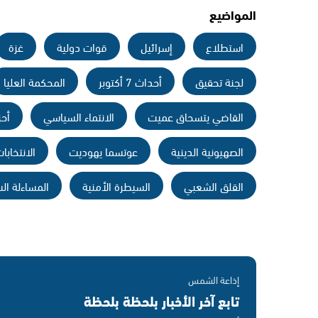
المواضيع
استطلاع
إسرائيل
قوات دولية
غزة
لجنة تحقيق
أحداث 7 أكتوبر
المحكمة العليا
القاضي يتسحاق عميت
الانتماء السياسي
أحز
الصهيونية الدينية
عوتسما يهوديت
الانتخابا
القلق الشعبي
السيطرة الأمنية
المساءلة ال
إذاعة الشمس
تابع آخر الأخبار بلحظة بلحظة