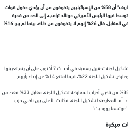
أظهر استطلاع للرأي نُشر اليوم الجمعة في صحيفة "معاريف" أن 58% من الإسرائيليين يتخوفون من أن يؤدي دخول قوات
وسط فيها الرئيس الأميركي دونالد ترامب، إلى الحد من قدرة
الجيش الإسرائيلي على تنفيذ عمليات ضد حركة حماس، في المقابل، قال 26% إنهم لا يتخوفون من ذلك، بينما لم يبدِ 16%
في سياق آخر، أيد 64% من المشاركين في الاستطلاع تشكيل لجنة تحقيق رسمية في أحداث 7 أكتوبر، على أن يتم تعيينها
ما امتنع 14% عن إبداء رأيهم.
وتفاوتت نسب التأييد بحسب الانتماء السياسي، إذ أيد 88% من ناخبي أحزاب المعارضة تشكيل اللجنة، مقابل 33% فقط من
 من ناخبي حزب الليكود. أما المعارضة لتشكيل اللجنة، فكانت الأعلى بين ناخبي حزب
ت مبكرة