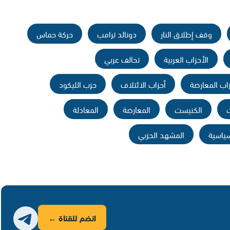
وقف إطلاق النار
دونالد ترامب
حركة حماس
الأحزاب العربية
تحالف عربي
اب المعارضة
أحزاب الائتلاف
حزب الليكود
ت
الكنيست
المعارضة
المعادلة
سياسية
المشهد الحزبي
انضم للقناة ←