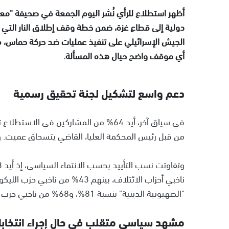
دولية إلى قطاع غزة، ضمن خطة وقف إطلاق النار التي ت
أي موقف واضح حيال هذه المسألة.
دعم واسع لتشكيل لجنة تحقيق رسمية
من قبل رئيس المحكمة العليا، القاضي يتسحاق عميت. وعارض تشكيل اللجنة 22%، في
ناخبي أحزاب الائتلاف، بينهم 43%
"الصهيونية الدينية" بنسبة 81%، و68% من ناخبي حزب "عوتسما يهوديت".
مشهد سياسي متقلب في حال إجراء انتخابا