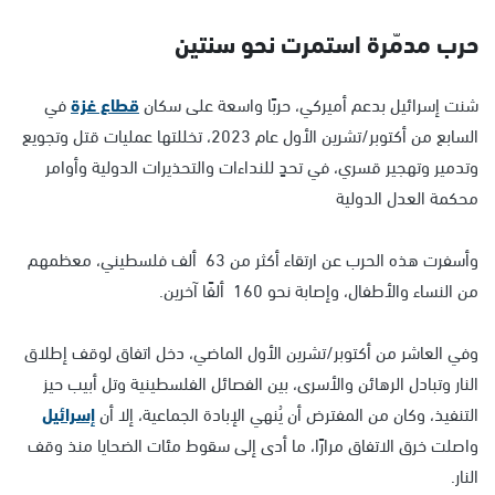
حرب مدمّرة استمرت نحو سنتين
شنت إسرائيل بدعم أميركي، حربًا واسعة على سكان
قطاع غزة
في
السابع من أكتوبر/تشرين الأول عام 2023، تخللتها عمليات قتل وتجويع
وتدمير وتهجير قسري، في تحدٍ للنداءات والتحذيرات الدولية وأوامر
محكمة العدل الدولية
وأسفرت هذه الحرب عن ارتقاء أكثر من 63 ألف فلسطيني، معظمهم
من النساء والأطفال، وإصابة نحو 160 ألفًا آخرين.
وفي العاشر من أكتوبر/تشرين الأول الماضي، دخل اتفاق لوقف إطلاق
النار وتبادل الرهائن والأسرى، بين الفصائل الفلسطينية وتل أبيب حيز
التنفيذ، وكان من المفترض أن يُنهي الإبادة الجماعية، إلا أن
إسرائيل
واصلت خرق الاتفاق مرارًا، ما أدى إلى سقوط مئات الضحايا منذ وقف
النار.