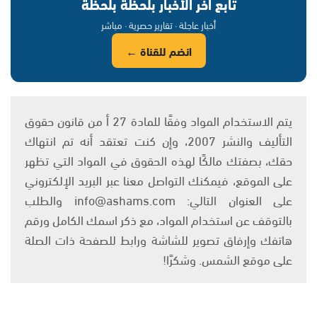
تابع آخر الأخبار بلحظة بلحظة
أخبار عاجلة · تقارير حصرية · مباشر
انضم للقناة ←
يتم الاستخدام المواد وفقًا للمادة 27 أ من قانون حقوق
التأليف والنشر 2007، وإن كنت تعتقد أنه تم انتهاك
حقك، بصفتك مالكًا لهذه الحقوق في المواد التي تظهر
على الموقع، فيمكنك التواصل معنا عبر البريد الإلكتروني
على العنوان التالي: info@ashams.com والطلب
بالتوقف عن استخدام المواد، مع ذكر اسمك الكامل ورقم
هاتفك وإرفاق تصوير للشاشة ورابط للصفحة ذات الصلة
على موقع الشمس. وشكرًا!