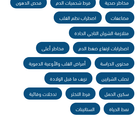
مخاطر صحية
فرط شحميات الدم
فحص الدهون
مضاعفات
اضطراب نظم القلب
متلازمة الشريان التاجي الحادة
اضطرابات ارتفاع ضغط الدم
مخاطر أعلى
محتوى الدراسة
أمراض القلب والأوعية الدموية
تصلب الشرايين
نزيف ما قبل الولادة
سكري الحمل
فرط التخثر
تدخلات وقائية
نمط الحياة
الستاتينات