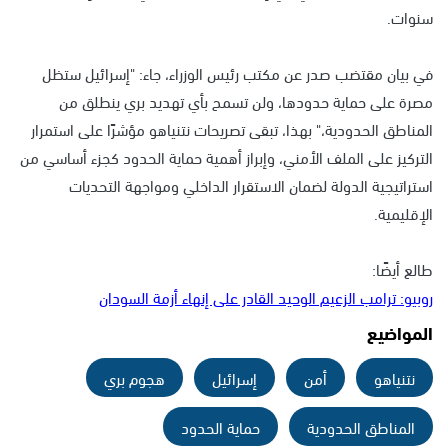
سنوات.
في بيان مقتضب صدر عن مكتب رئيس الوزراء، جاء: "إسرائيل ستظل
مصرة على حماية حدودها، ولن تسمح بأي تهديد بري ينطلق من
المناطق الحدودية،" بهذا، تبقى تصريحات نتنياهو مؤشرًا على استمرار
التركيز على الملف الأمني، وإبراز أهمية حماية الحدود كجزء أساسي من
استراتيجية الدولة لضمان الاستقرار الداخلي ومواجهة التحديات
الإقليمية.
طالع أيضًا:
روبيو: ترامب الزعيم الوحيد القادر على إنهاء أزمة السودان
المواضيع
نتنياهو
أمن
إسرائيل
هجوم بري
المناطق الحدودية
حماية الحدود