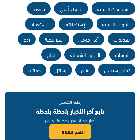
السياسات الأمنية
اجتماع أمني
تصعيد
الجهات الأمنية
الإستخباراتية
الاستعداد
تهديدات
أمن قومي
استراتيجية
ردع
التوترات
الحدود الشمالية
لبنان
تحليل سياسي
يقين
رسائل
حمائية
إذاعة الشمس
تابع آخر الأخبار بلحظة بلحظة
أخبار عاجلة · تقارير حصرية · مباشر
انضم للقناة ←