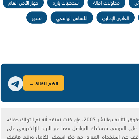
ئن
محاولات إقالة
شخصيات بارزة
جهاز الأمن العام
القانون الإداري
الأساس الواقعي
تحذير
انضم للقناة ←
يتم الاستخدام المواد وفقًا للمادة 27 أ من قانون حقوق التأليف والنشر 2007، وإن كنت تعتقد أنه تم انتهاك حقك،
لى الموقع، فيمكنك التواصل معنا عبر البريد الإلكتروني على
info@ashams.c والطلب بالتوقف عن استخدام المواد، مع ذكر اسمك الكامل ورقم هاتفك