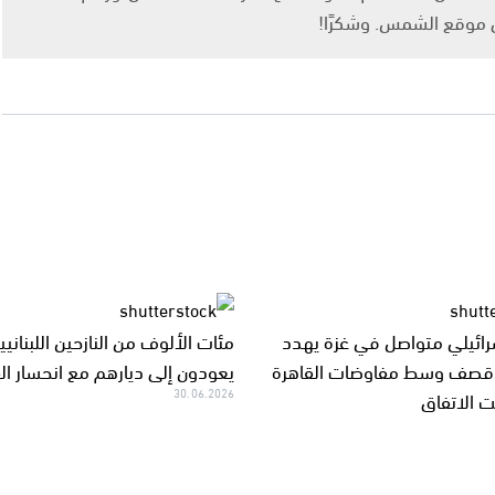
ى موقع الشمس. وشكرًا!
ائيلي متواصل في غزة يهدد
مئات الألوف من النازحين اللبنانيي
 وقصف وسط مفاوضات القاهرة
يعودون إلى ديارهم مع انحسار ال
ت الاتفاق
30.06.2026