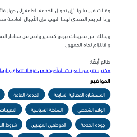
وقالت في بيانها: "إن تحويل الخدمة العامة إلى جهاز 
وإذا لم يتم التصدي لهذا النهج، فإن الأجيال القادمة ستدف
وبذلك، تبرز تصريحات بيرغو كتحذير واضح من مخاطر التسي
والالتزام تجاه الجمهور.
طالع أيضًا:
مكتب نتنياهو: العينات المأخوذة من غزة لا تتعلق بالرها
المواضيع
المستشارة القضائية السابقة
الخدمة العامة
الولاء الشخصي
السلطة السياسية
التعيينات
جودة الخدمة
الموظفين المهنيين
شروط الت