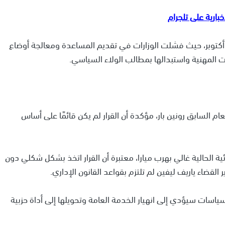
ربطت بيرغو بين هذه السياسات وما حدث في حرب 7 أكتوبر، حيث فشلت الوزارات في تقديم المساعدة ومعالجة أوضاع
ت المهنية واستبدالها بمطالب الولاء السياسي.
م السابق رونين بار، مؤكدة أن القرار لم يكن قائمًا على أساس
ة الحالية غالي بهرب ميارا، معتبرة أن القرار اتخذ بشكل شكلي دون
ر القضاء ياريف ليفين لم تلتزم بقواعد القانون الإداري.
اسات سيؤدي إلى انهيار الخدمة العامة وتحويلها إلى أداة حزبية