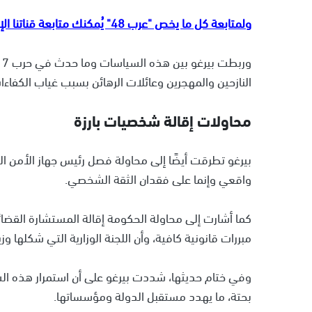
ولمتابعة كل ما يخص "عرب 48" يُمكنك متابعة قناتنا الإخبارية على تلجرام
و
النازحين والمهجرين وعائلات الرهائن بسبب غياب الكفاءا
محاولات إقالة شخصيات بارزة
بيرغو تطرقت أيضًا إلى محاولة فصل رئيس جهاز الأمن العا
واقعي وإنما على فقدان الثقة الشخصي.
كما أشارت إلى محاولة الحكومة إقالة المستشارة القضائي
مبررات قانونية كافية، وأن اللجنة الوزارية التي شكلها وزي
وفي ختام حديثها، شددت بيرغو على أن استمرار هذه السي
بحتة، ما يهدد مستقبل الدولة ومؤسساتها.