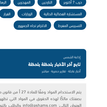
حرب 7 أكتوبر
النازحين
المهجرين
الرها
المستشارة القضائية الحالية
الوزارات
القرار
التسييس المفرط
الالتزام تجاه الجمهور
إذاعة الشمس
تابع آخر الأخبار بلحظة بلحظة
أخبار عاجلة · تقارير حصرية · مباشر
بصفتك مالكًا لهذه الحقوق في المواد التي تظهر ع
العنوان التالي: om