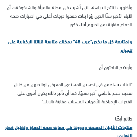
وأظهرت نتائج الدراسة، التي نُشرت في مجلة «المرأة والشيخوخة»، أن
الآباء الأكبر سنًا الذين ربّوا بنات حققوا درجات أعلى في اختبارات صحة
الدماغ مقارنة بمن لديهم أبناء ذكور.
ولمتابعة كل ما يخص"عرب 48" يمكنك متابعة قناتنا الإخبارية على
تلجرام
وأوضح الباحثون أن:
"البنات يساهمن في تحسين المستوى المعرفي لوالديهن من خلال
تقديم دعم عاطفي أكبر نسبيًا، كما أن تأثير ذلك يكون أقوى على
القدرات الإدراكية للأمهات المسنات مقارنة بالآباء."
طالع أيضًا
منتجات الألبان الدسمة ودورها في حماية صحة الدماغ وتقليل خطر
الزهايمر