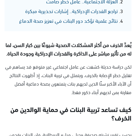
العزلة الاجتماعية.. عامل خطر صامت
تراجع القدرات الإدراكية.. إشارات تحذيرية مبكرة
نتائج علمية تؤكد دور البنات في تعزيز صحة الدماغ
يُعدّ الخرف من أكثر المشكلات الصحية شيوعًا بين كبار السن، لما
له من تأثير مباشر على الذاكرة والقدرات الإدراكية وجودة الحياة.
لكن دراسة حديثة كشفت عن عامل اجتماعي غير متوقع قد يساهم في
تقليل خطر الإصابة بالخرف، ويتمثل في تربية البنات، إذ أظهرت النتائج
أن الآباء الأكبر سنًا الذين لديهم بنات يتمتعون بصحة دماغية أفضل
مقارنة بمن لديهم أبناء ذكور فقط.
كيف تساعد تربية البنات في حماية الوالدين من
الخرف؟
بحسب تقرير نشرته صحيفة «ديلي ميل» البريطانية، فإن البنات يقدمن