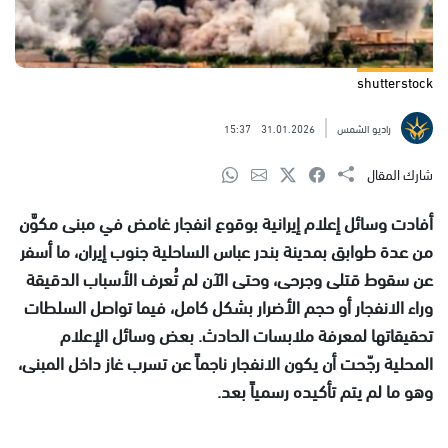
shutterstock
راديو الشمس
31.01.2026
15:37
شارك المقال
أفادت وسائل إعلام إيرانية بوقوع انفجار غامض في مبنى مكوَّن
من عدة طوابق بمدينة بندر عباس الساحلية جنوب إيران، ما أسفر
عن سقوط قتلى وجرحى، وحتى الآن لم تُعرف الأسباب الدقيقة
وراء الانفجار أو حجم الأضرار بشكل كامل، فيما تواصل السلطات
تحقيقاتها لمعرفة ملابسات الحادث. بعض وسائل الإعلام
المحلية رجّحت أن يكون الانفجار ناجماً عن تسرب غاز داخل المبنى،
وهو ما لم يتم تأكيده رسمياً بعد.