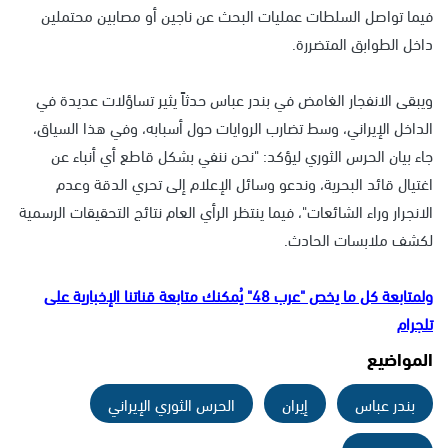
فيما تواصل السلطات عمليات البحث عن ناجين أو مصابين محتملين
داخل الطوابق المتضررة.
ويبقى الانفجار الغامض في بندر عباس حدثاً يثير تساؤلات عديدة في
الداخل الإيراني، وسط تضارب الروايات حول أسبابه، وفي هذا السياق،
جاء بيان الحرس الثوري ليؤكد: "نحن ننفي بشكل قاطع أي أنباء عن
اغتيال قائد البحرية، وندعو وسائل الإعلام إلى تحري الدقة وعدم
الانجرار وراء الشائعات"، فيما ينتظر الرأي العام نتائج التحقيقات الرسمية
لكشف ملابسات الحادث.
ولمتابعة كل ما يخص "عرب 48" يُمكنك متابعة قناتنا الإخبارية على
تلجرام
المواضيع
بندر عباس
إيران
الحرس الثوري الإيراني