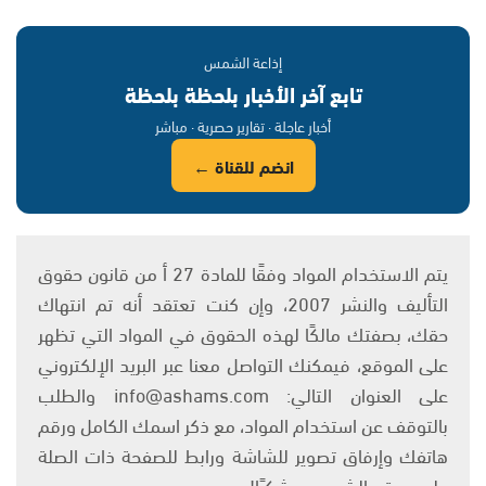
إذاعة الشمس
تابع آخر الأخبار بلحظة بلحظة
أخبار عاجلة · تقارير حصرية · مباشر
انضم للقناة ←
يتم الاستخدام المواد وفقًا للمادة 27 أ من قانون حقوق
التأليف والنشر 2007، وإن كنت تعتقد أنه تم انتهاك
حقك، بصفتك مالكًا لهذه الحقوق في المواد التي تظهر
على الموقع، فيمكنك التواصل معنا عبر البريد الإلكتروني
على العنوان التالي: info@ashams.com والطلب
بالتوقف عن استخدام المواد، مع ذكر اسمك الكامل ورقم
هاتفك وإرفاق تصوير للشاشة ورابط للصفحة ذات الصلة
على موقع الشمس. وشكرًا!