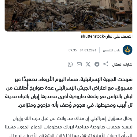
القصف على لبنان-shutterstock
راديو الشمس
04.03.2026
09:35
شارك المقال
شهدت الجبهة الإسرائيلية، مساء اليوم الأربعاء، تصعيدًا غير
مسبوق، مع اعتراض الجيش الإسرائيلي عدة صواريخ أُطلقت من
لبنان بالتزامن مع رشقة صاروخية أخرى مصدرها إيران باتجاه مدينة
تل أبيب ومحيطها، في هجوم وُصف بأنه مزدوج ومتزامن.
وقال مسؤول إسرائيلي إن هناك محاولات من قبل حزب الله وإيران
لتنفيذ هجمات صاروخية متزامنة لإرباك منظومات الدفاع الجوي، مشيرًا
إلى أن الجهات الأمنية تتحقق مما إذا كانت الرشقتان الأخيرتان نحو تل