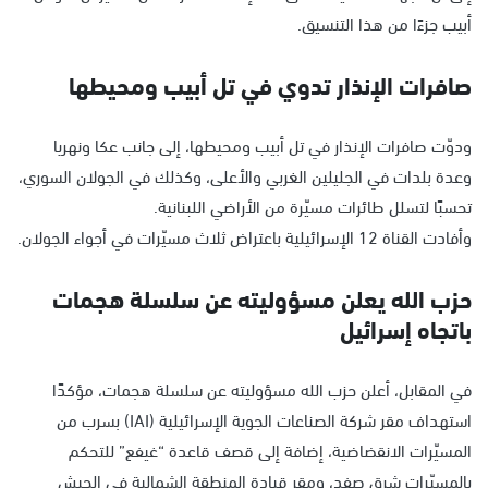
أبيب جزءًا من هذا التنسيق.
صافرات الإنذار تدوي في تل أبيب ومحيطها
ودوّت صافرات الإنذار في تل أبيب ومحيطها، إلى جانب عكا ونهريا
وعدة بلدات في الجليلين الغربي والأعلى، وكذلك في الجولان السوري،
تحسبًا لتسلل طائرات مسيّرة من الأراضي اللبنانية.
وأفادت القناة 12 الإسرائيلية باعتراض ثلاث مسيّرات في أجواء الجولان.
حزب الله يعلن مسؤوليته عن سلسلة هجمات
باتجاه إسرائيل
في المقابل، أعلن حزب الله مسؤوليته عن سلسلة هجمات، مؤكدًا
استهداف مقر شركة الصناعات الجوية الإسرائيلية (IAI) بسرب من
المسيّرات الانقضاضية، إضافة إلى قصف قاعدة “غيفع” للتحكم
بالمسيّرات شرق صفد، ومقر قيادة المنطقة الشمالية في الجيش