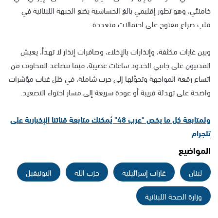
خامنئي، وهو تطور إقليمي بالغ الحساسية يضع الجبهة اللبنانية في
قلب صراع مفتوح على احتمالات متعددة.
وبين غارات مكثفة، وإنذارات بالإخلاء، وصافرات إنذار لا تهدأ، يعيش
المدنيون على جانبي الحدود ساعات عصيبة، فيما تتصاعد المخاوف من
اتساع رقعة المواجهة وتحوّلها إلى حرب شاملة، في ظل غياب مؤشرات
واضحة على تهدئة قريبة أو عودة سريعة إلى مسار احتواء التصعيد.
ولمتابعة كل ما يخص "عرب 48" يُمكنك متابعة قناتنا الإخبارية على
تلجرام
المواضيع
لبنان
غارات إسرائيلية
حزب الله
اليونيفيل
وزارة الصحة اللبنانية