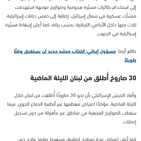
إلى استخدام طائرات مسيّرة هجومية وصواريخ موجهة استهدفت
منشآت عسكرية في شمال إسرائيل، إضافة إلى خمس دبابات إسرائيلية،
ثلاث منها داخل الأراضي اللبنانية، بحسب بيانه، كما أعلن إسقاط مسيّرة
إسرائيلية في الجنوب.
طالع أيضا:
مسؤول إيراني: انتخاب مرشد جديد لن يستغرق وقتًا
طويلاً
30 صاروخ أُطلق من لبنان الليلة الماضية
وأفاد الجيش الإسرائيلي بأن نحو 30 صاروخًا أُطلقت من لبنان خلال
الليلة الماضية، مؤكدًا اعتراض معظمها عبر أنظمة الدفاع الجوي، فيما
سقطت الصواريخ المتبقية في مناطق غير مأهولة من دون تسجيل
إصابات.
كما أعلن اعتراض عدة صواريخ إضافية، وسقوط صاروخ واحد دون