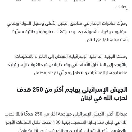
إصابات.
ودوّت صافرات الإنذار في مناطق الجليل الأعلى وسهل الحولة وبلدتي
مرغليوت وكريات شمونة، بعد رصد رشقات صاروخية وطائرة مسيّرة
يُشتبه بتسللها من لبنان.
ودعت الجبهة الداخلية الإسرائيلية السكان إلى الالتزام بالتعليمات
والتوجه إلى المناطق الآمنة، في وقت تواصل فيه القوات الإسرائيلية
متابعة مسار المسيّرات والتعامل مع أي تهديد محتمل.
الجيش الإسرائيلي يهاجم أكثر من 250 هدف
لحزب الله في لبنان
ميدانيًا، أعلن الجيش الإسرائيلي مهاجمة أكثر من 250 هدفًا تابعًا لـحزب
الله في لبنان منذ بداية التصعيد، بينها 100 هدف خلال الساعات الأربع
والعشرين الأخيرة، شملت قياديين وعناصر في “وحدة الرضوان”،