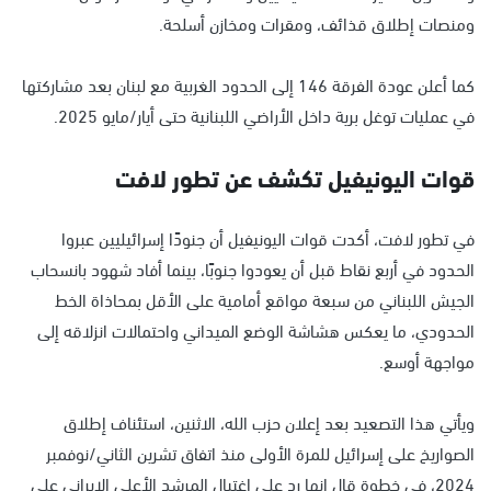
ومنصات إطلاق قذائف، ومقرات ومخازن أسلحة.
كما أعلن عودة الفرقة 146 إلى الحدود الغربية مع لبنان بعد مشاركتها
في عمليات توغل برية داخل الأراضي اللبنانية حتى أيار/مايو 2025.
قوات اليونيفيل تكشف عن تطور لافت
في تطور لافت، أكدت قوات اليونيفيل أن جنودًا إسرائيليين عبروا
الحدود في أربع نقاط قبل أن يعودوا جنوبًا، بينما أفاد شهود بانسحاب
الجيش اللبناني من سبعة مواقع أمامية على الأقل بمحاذاة الخط
الحدودي، ما يعكس هشاشة الوضع الميداني واحتمالات انزلاقه إلى
مواجهة أوسع.
ويأتي هذا التصعيد بعد إعلان حزب الله، الاثنين، استئناف إطلاق
الصواريخ على إسرائيل للمرة الأولى منذ اتفاق تشرين الثاني/نوفمبر
2024، في خطوة قال إنها رد على اغتيال المرشد الأعلى الإيراني علي