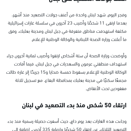
وفجر اليوم، شهد لبنان واحدة من أعنف جولات التصعيد منذ أشهر،
بعدما ارتقى 11 شخصًا وأصيب 23 آخرون في سلسلة غارات إسرائيلية
مكثفة استهدفت مناطق متفرقة في جبل لبنان ومدينة بعلبك، وفق
ما أعلنت وزارة الصحة اللبنانية والوكالة الوطنية للإعلام.
وأوضحت وزارة الصحة أن ستة أشخاص ارتقوا وأصيب ثمانية آخرون جراء
استهداف منطقتي عرمون والسعديات في جبل لبنان، فيما أفادت
الوكالة الوطنية للإعلام بسقوط خمسة ضحايا و15 جريحًا إثر غارة طالت
مجمعًا سكنيًا في مدينة بعلبك بمحافظة البقاع، مع تسجيل ثلاثة
مفقودين تحت الأنقاض.
ارتقاء 50 شخص منذ بدء التصعيد في لبنان
وجاءت هذه الغارات بعد يوم دامٍ، حيث أسفرت حصيلة رسمية منذ بدء
التصعيد الثلاثاء، عن ارتقاء 50 شخصًا وإصابة 335 آخرين، إضافة إلى