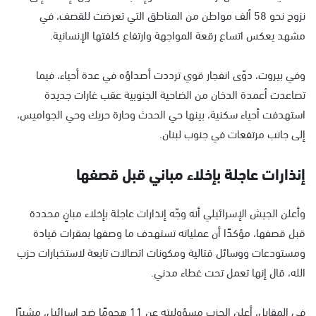
نزوح نحو 58 ألف مواطن من المناطق التي تعرضت للقصف، في
مشهد يعكس اتساع رقعة المواجهة وارتفاع كلفتها الإنسانية.
وفي بيروت، دوّى انفجار قوي ترددت أصداؤه في عدة أحياء، فيما
تصاعدت أعمدة الدخان من الضاحية الجنوبية عقب غارات جديدة
استهدفت أحياء سكنية، بينها حي الحدث وحارة حريك وحي الجواميس،
إلى جانب مرتفعات في جنوب لبنان.
إنذارات عاجلة بإخلاء مباني قبل قصفها
وأعلن الجيش الإسرائيلي أنه وجّه إنذارات عاجلة بإخلاء مبانٍ محددة
قبل قصفها، مؤكدًا أن عملياته تستهدف ما وصفها بمقرات قيادة
ومستودعات ووسائل قتالية ومكونات اتصالات تابعة لاستخبارات حزب
الله، قال إنها تعمل تحت غطاء مدني.
في المقابل، أعلن الحزب مسؤوليته عن 11 هجومًا ضد إسرائيل، مشيرًا