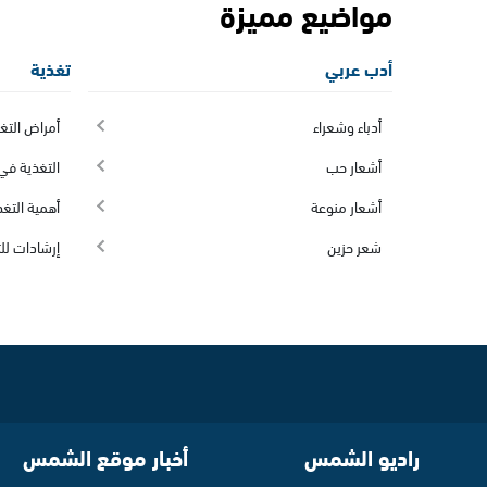
مواضيع مميزة
أدب عربي
تغذية
أدباء وشعراء
أمراض التغ
أشعار حب
التغذية في 
أشعار منوعة
أهمية التغذ
شعر حزين
إرشادات لل
راديو الشمس
أخبار موقع الشمس