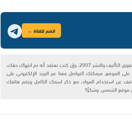
انضم للقناة ←
يتم الاستخدام المواد وفقًا للمادة 27 أ من قانون حقوق التأليف والنشر 2007، وإن كنت تعتقد أنه تم انتهاك حقك،
لى الموقع، فيمكنك التواصل معنا عبر البريد الإلكتروني على
info@ashams.c والطلب بالتوقف عن استخدام المواد، مع ذكر اسمك الكامل ورقم هاتفك
ى موقع الشمس. وشكرًا!