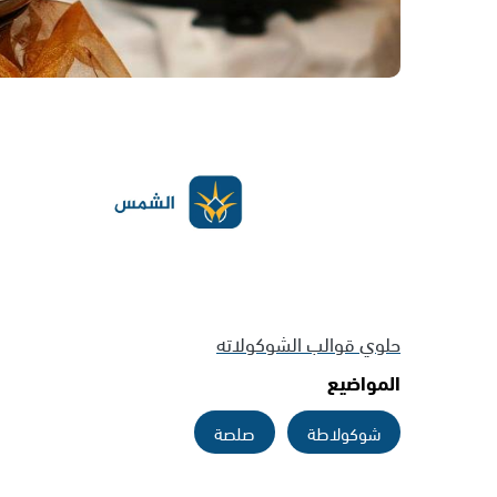
حلوي قوالب الشوكولاته
المواضيع
شوكولاطة
صلصة