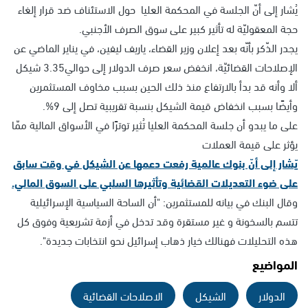
يُشار إلى أنّ الجلسة في المحكمة العليا حول الاستئناف ضد قرار إلغاء
حجة المعقوليّة له تأثير كبير على سوق الصرف الأجنبي.
يجدر الذّكر بأنّه بعد إعلان وزير القضاء، ياريف ليفين، في يناير الماضي عن
الإصلاحات القضائيّة، انخفض سعر صرف الدولار إلى حوالي3.35 شيكل
ألا وأنه قد بدأ بالارتفاع منذ ذلك الحين بسبب مخاوف المستثمرين
وأيضًا بسبب انخفاض قيمة الشيكل بنسبة تقريبية تصل إلى 9%.
على ما يبدو أن جلسة المحكمة العليا تُثير توترًا في الأسواق المالية ممّا
يؤثر على قيمة العملات
يّشار إلى أنّ بنوك عالمية رفعت دعمها عن الشيكل في وقت سابق
على ضوء التعديلات القضائية وتأثيرها السلبي على السوق المالي.
وقال البنك في بيانه للمستثمرين: "أن الساحة السياسية الإسرائيلية
تتسم بالسخونة و غير مستقرة وقد تدخل في أزمة تشريعية وفوق كل
هذه التحليلات فهنالك خيار ذهاب إسرائيل نحو انتخابات جديدة".
المواضيع
الدولار
الشيكل
الاصلاحات القضائية