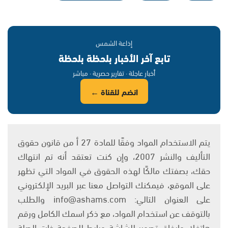
إذاعة الشمس
تابع آخر الأخبار بلحظة بلحظة
أخبار عاجلة · تقارير حصرية · مباشر
انضم للقناة ←
يتم الاستخدام المواد وفقًا للمادة 27 أ من قانون حقوق
التأليف والنشر 2007، وإن كنت تعتقد أنه تم انتهاك
حقك، بصفتك مالكًا لهذه الحقوق في المواد التي تظهر
على الموقع، فيمكنك التواصل معنا عبر البريد الإلكتروني
على العنوان التالي: info@ashams.com والطلب
بالتوقف عن استخدام المواد، مع ذكر اسمك الكامل ورقم
هاتفك وإرفاق تصوير للشاشة ورابط للصفحة ذات الصلة