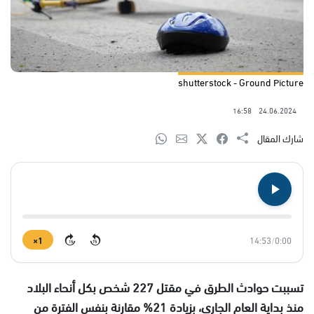
shutterstock - Ground Picture
16:58
24.06.2024
شارك المقال
1×
14:53
/
0:00
15
15
تسببت حوادث الطرق في مقتل 227 شخص بكل أنحاء البلاد
منذ بداية العام الجاري، بزيادة 21% مقارنة بنفس الفترة من