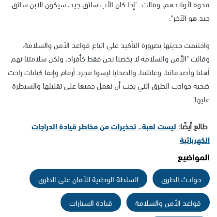
قدوة لأولادهم، وقالت: "إذا كان الأب سائق جيد، سيكون الابن سائق
جيد هو الآخر".
واختتمت حديثها بضرورة التأكيد على اتباع قواعد الأمن والسلامة،
وقالت "الأمن والسلامة لا يخصنا نحن فقط كأفراد، ولكن سلامتنا تهم
أهلنا وأصدقائنا، وعائلتنا، والضحايا ليسوا مجرد أرقام وإنما كيانات راحت
ضحية حوادث الطرق التي يجب أن نعمل جميعا على تقليلها والسيطرة
عليها".
طالع أيضًا:
ليست لعبة.. تحذيرات من مخاطر قيادة الدراجات
الكهربائية
المواضيع
حوادث الطرق
السلطة الوطنية للأمان على الطرق
قواعد الأمن والسلامة
قيادة السيارات