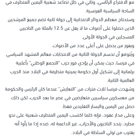
مع الاقتراع الرئاسي، وتأتي في ظل تصاعد شعبية اليمين المتطرف في
الساحة السياسية الفرنسية.
وستحتاج معظم الدوائر الانتخابية إلى جولة ثانية تضم جميع المرشحين
الذين حصلوا على أصوات ما لا يقل عن 12.5 بالمئة ​​من الناخبين
المسجلين في الجولة الأولى.
ويفوز من يحصل على أعلى عدد من الأصوات.
ويُتوقع أن تحسم الجولة الثانية من الانتخابات معالم المشهد السياسي
في فرنسا، حيث يمكن أن يؤدي فوز حزب "التجمع الوطني" بأغلبية
برلمانية إلى تشكيل أول حكومة يمينية متطرفة في البلاد منذ الحرب
العالمية الثانية.
وشهدت فرنسا ثلاث فترات من "التعايش" عندما كان الرئيس والحكومة
من معسكرين سياسيين متعارضين في عصر ما بعد الحرب، لكن ذلك
حصل بين اليمين واليسار التقليدين فقط.
وعلى مدار عقود، فإنه كلما اكتسب اليمين المتطرف شعبية على نحو
مطرد، يتحد الناخبون والأحزاب، غير الداعمة له، ضده إذا ما رأوا أنه
يقترب من تولي السلطة في البلاد.