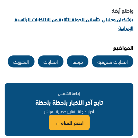
وإطلع أيضا:
بزشكيان وجليلي يتأهلان للجولة الثانية من الانتخابات الرئاسية
الإيرانية
المواضيع
انتخابات تشريعية
فرنسا
انتخابات
التصويت
إذاعة الشمس
تابع آخر الأخبار بلحظة بلحظة
أخبار عاجلة · تقارير حصرية · مباشر
انضم للقناة ←