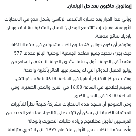
إيمانويل ماكرون بعد حل البرلمان.
ويأتي هذا القرار بعد خسارة الائتلاف الرئاسي بشكل مدوٍ في الانتخابات
الأوروبية، وفوز حزب "التجمع الوطني" اليميني المتطرف بقيادة جوردان
بارديلا بنتائج مذهلة.
ويتوقع أن يكون حوالي 49 مليون ناخب مشمولين في هذه الانتخابات،
حيث يجري تجديد جميع مقاعد الجمعية الوطنية البالغ عددها 577
مقعداً في الجولة الأولى، بينما ستُجرى الجولة الثانية في السابع من
يوليو المقبل للدوائر التي لم يحسم فيها الفائز بأكثرية واضحة.
وفتحت مراكز الاقتراع أبوابها في الساعة 06:00 بتوقيت غرينتش،
وسيتم إغلاقها في الساعة 16:00 في القرى والمدن الصغيرة، وفي
الساعة 18:00 في المدن الكبرى.
ومن المتوقع أن تشهد هذه الانتخابات مشاركةً كثيفةً نظراً للتأثيرات
المحتملة الكبيرة التي يمكن أن تترتب على نتائجها، مما دفع العديد من
الفرنسيين لتأجيل عطلاتهم وزيادة طلبات التصويت بالوكالة.
وتُعد هذه الانتخابات هي الأولى منذ عام 1997 التي لا تجري متزامنة