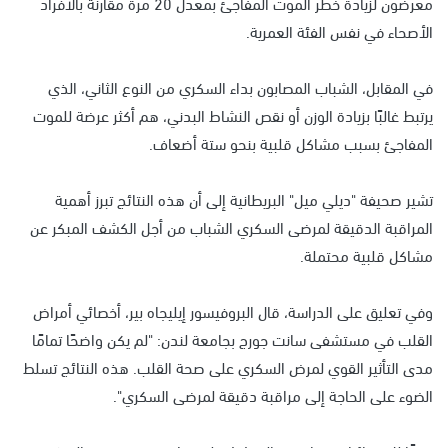
معرضون لزيادة خطر الموت المفاجئ بمعدل 20 مرة مقارنةً بالأفراد
الأصحاء في نفس الفئة العمرية.
في المقابل، الشباب المصابون بداء السكري من النوع الثاني، الذي
يرتبط غالبًا بزيادة الوزن أو نقص النشاط البدني، هم أكثر عرضة للموت
المفاجئ بسبب مشاكل قلبية بنحو ستة أضعاف.
تشير صحيفة "ديلي ميل" البريطانية إلى أن هذه النتائج تبرز أهمية
المراقبة الدقيقة لمرضى السكري الشباب من أجل الكشف المبكر عن
مشاكل قلبية محتملة.
وفي تعليق على الدراسة، قال البروفيسور إيليجاه بير، أخصائي أمراض
القلب في مستشفى سانت جورج بجامعة لندن: "لم يكن واضحًا تمامًا
مدى التأثير القوي لمرض السكري على صحة القلب. هذه النتائج تسلط
الضوء على الحاجة إلى مراقبة دقيقة لمرضى السكري".