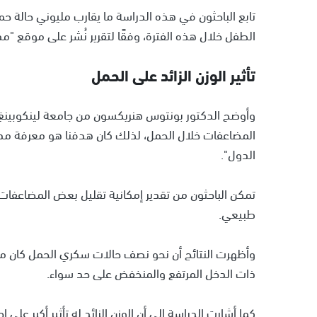
تابع الباحثون في هذه الدراسة ما يقارب مليوني حالة ح
الطفل خلال هذه الفترة، وفقًا لتقرير نُشر على موقع "م
تأثير الوزن الزائد على الحمل
وأوضح الدكتور بونتوس هنريكسون من جامعة لينكوبينغ أ
المضاعفات خلال الحمل، لذلك كان هدفنا هو معرفة مد
الدول".
تمكن الباحثون من تقدير إمكانية تقليل بعض المضاعفات
طبيعي.
وأظهرت النتائج أن نحو نصف حالات سكري الحمل كان من
ذات الدخل المرتفع والمنخفض على حد سواء.
كما أشارت الدراسة إلى أن الوزن الزائد له تأثير أكبر على