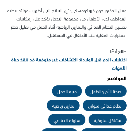
وقال الدكتور جون كرزيكوفسكي: "إن النتائج التي أظهرت فوائد تنظيم
العواطف لدى الأطفال في مجموعة التدخل تؤكد على إمكانيات
تحسين النظام الغذائي والتمارين الرياضية أثناء الحمل في تقليل خطر
اضطرابات العقلية عند الأطفال في المستقبل.
طالع أيضًا
اختبارات الدم قبل الولادة: اكتشافات غير متوقعة قد تنقذ حياة
الأمهات
المواضيع
صحة الأم والطفل
فترة الحمل
نظام غذائي متوازن
تمارين رياضية
مشاكل سلوكية
سلوك اندفاعي