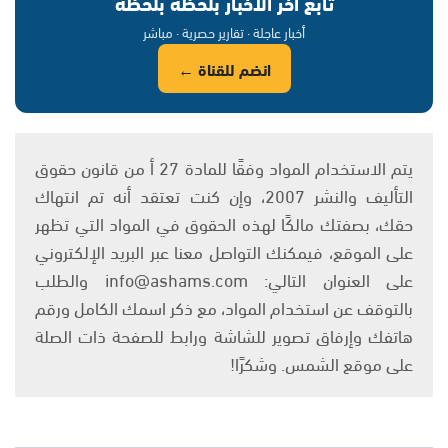
تابع آخر الأخبار بلحظة بلحظة
أخبار عاجلة · تقارير حصرية · مباشر
انضم للقناة ←
يتم الاستخدام المواد وفقًا للمادة 27 أ من قانون حقوق
التأليف والنشر 2007، وإن كنت تعتقد أنه تم انتهاك
حقك، بصفتك مالكًا لهذه الحقوق في المواد التي تظهر
على الموقع، فيمكنك التواصل معنا عبر البريد الإلكتروني
على العنوان التالي: info@ashams.com والطلب
بالتوقف عن استخدام المواد، مع ذكر اسمك الكامل ورقم
هاتفك وإرفاق تصوير للشاشة ورابط للصفحة ذات الصلة
على موقع الشمس. وشكرًا!