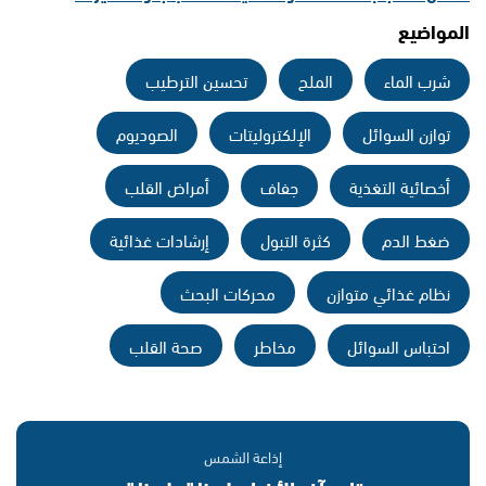
المواضيع
شرب الماء
الملح
تحسين الترطيب
توازن السوائل
الإلكتروليتات
الصوديوم
أخصائية التغذية
جفاف
أمراض القلب
ضغط الدم
كثرة التبول
إرشادات غذائية
نظام غذائي متوازن
محركات البحث
احتباس السوائل
مخاطر
صحة القلب
إذاعة الشمس