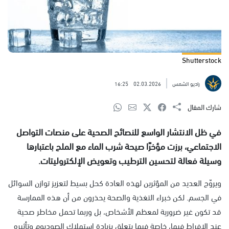
Shutterstock
راديو الشمس
02.03.2026
16:25
شارك المقال
في ظل الانتشار الواسع للنصائح الصحية على منصات التواصل
الاجتماعي، برزت مؤخرًا صيحة شرب الماء مع الملح باعتبارها
وسيلة فعالة لتحسين الترطيب وتعويض الإلكتروليتات.
ويروّج العديد من المؤثرين لهذه العادة كحل بسيط لتعزيز توازن السوائل
في الجسم. لكن خبراء التغذية والصحة يحذرون من أن هذه الممارسة
قد تكون غير ضرورية لمعظم الأشخاص، بل وربما تحمل مخاطر صحية
عند الإفراط فيها، خاصة فيما يتعلق بزيادة استهلاك الصوديوم وتأثيره