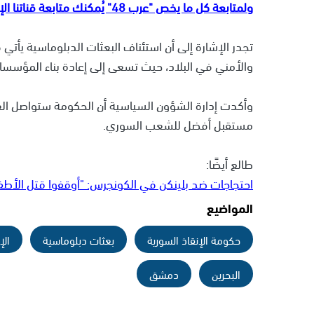
ولمتابعة كل ما يخص "عرب 48" يُمكنك متابعة قناتنا الإخبارية على تلجرام
تجدر الإشارة إلى أن استئناف البعثات الدبلوماسية يأ
والأمني في البلاد، حيث تسعى إلى إعادة بناء المؤسسا
وأكدت إدارة الشؤون السياسية أن الحكومة ستواصل الع
مستقبل أفضل للشعب السوري.
طالع أيضًا:
احتجاجات ضد بلينكن في الكونجرس: "أوقفوا قتل الأطف
المواضيع
حكومة الإنقاذ السورية
بعثات دبلوماسية
الإ
البحرين
دمشق