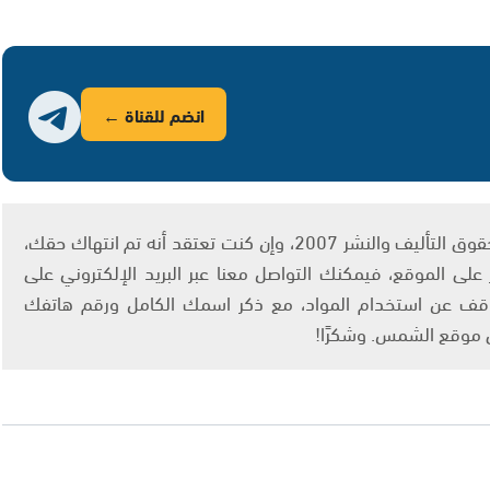
انضم للقناة ←
يتم الاستخدام المواد وفقًا للمادة 27 أ من قانون حقوق التأليف والنشر 2007، وإن كنت تعتقد أنه تم انتهاك حقك،
لى الموقع، فيمكنك التواصل معنا عبر البريد الإلكتروني على
info@ashams.c والطلب بالتوقف عن استخدام المواد، مع ذكر اسمك الكامل ورقم هاتفك
ى موقع الشمس. وشكرًا!