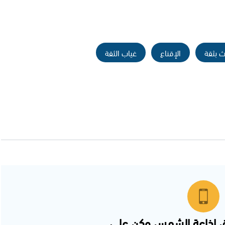
ث بثقة
الإقناع
غياب الثقة
 اذاعة الشمس وكن على