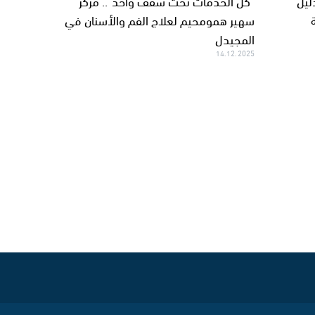
ليل
"كل الخدمات تحت سقف واحد".. مركز
سهير همومحيم لعلاج الفم والأسنان في
المجيدل
14.12.2025