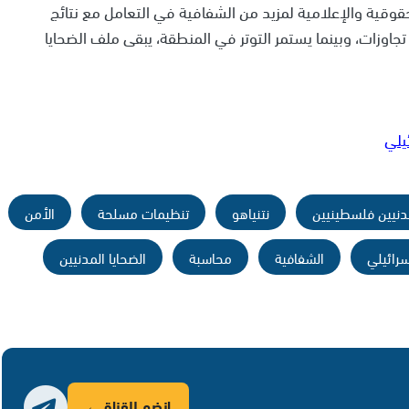
قوقية والإعلامية لمزيد من الشفافية في التعامل مع نتائج
اوزات، وبينما يستمر التوتر في المنطقة، يبقى ملف الضحايا
يلي
نيين فلسطينيين
نتنياهو
تنظيمات مسلحة
الأمن
رائيلي
الشفافية
محاسبة
الضحايا المدنيين
انضم للقناة ←