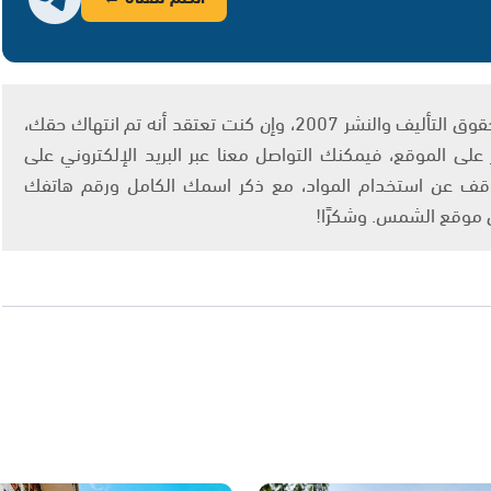
يتم الاستخدام المواد وفقًا للمادة 27 أ من قانون حقوق التأليف والنشر 2007، وإن كنت تعتقد أنه تم انتهاك حقك،
لى الموقع، فيمكنك التواصل معنا عبر البريد الإلكتروني على
info@ashams.c والطلب بالتوقف عن استخدام المواد، مع ذكر اسمك الكامل ورقم هاتفك
ى موقع الشمس. وشكرًا!