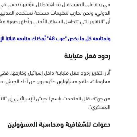
في رده على التقرير، قال نتنياهو خلال مؤتمر صحفي في ا
الدولي، ونحن نحارب تنظيمات مسلحة تستخدم المدنيين در
أن "التقارير التي تتجاهل السياق الأمني وتُظهر صورة م
ولمتابعة كل ما يخص "عرب 48" يُمكنك متابعة قناتنا الإخبارية على تلجرام
ردود فعل متباينة
أثار التقرير ردود فعل متباينة داخل إسرائيل وخارجها
معلومات، دافع مسؤولون حكوميون عن أداء الجيش، معت
من جهته، قال المتحدث باسم الجيش الإسرائيلي إن "التحق
العسكري".
دعوات للشفافية ومحاسبة المسؤولين