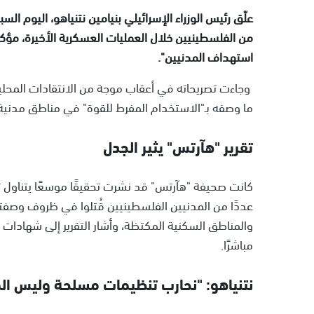
علّق رئيس الوزراء الإسرائيلي بنيامين نتنياهو، اليوم ا
من الفلسطينيين خلال العمليات العسكرية الأخيرة، مؤكدً
استهداف المدنيين".
وجاءت تصريحاته في أعقاب موجة من الانتقادات المحلية
ما وصفه بـ"الاستخدام المفرط للقوة" في مناطق مدنية
تقرير "هآرتس" يثير الجدل
كانت صحيفة "هآرتس" قد نشرت تحقيقًا موسعًا يتناول 
عددًا من المدنيين الفلسطينيين قُتلوا في ظروف وصفتها
والمناطق السكنية المكتظة، وأشار التقرير إلى شهادات 
مباشرًا.
نتنياهو: "نحارب تنظيمات مسلحة وليس الم