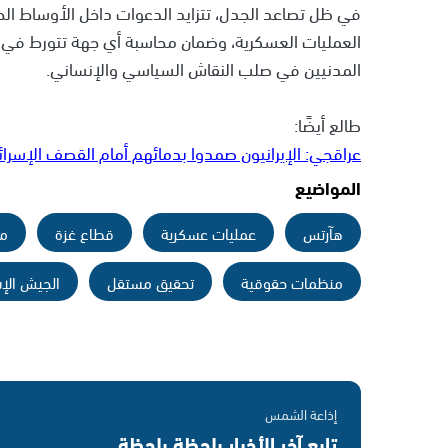
في ظل تصاعد الجدل، تتزايد الدعوات داخل الأوساط الح
العمليات العسكرية، وضمان محاسبة أي جهة تتورط في تج
المدنيين في صلب النقاش السياسي والإنساني.
طالع أيضًا:
عراقجي: الإيرانيون صمدوا بدمائهم أمام القصف الإسرائ
المواضيع
هآرتس
عمليات عسكرية
قطاع غزة
مد
منظمات حقوقية
تحقيق مستقل
الجيش الإس
إذاعة الشمس
تابع آخر الأخبار بلحظة بلحظة