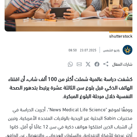
shutterstock
راديو الشمس
23.07.2025
08:50
شارك المقال
كشفت دراسة عالمية شملت أكثر من 100 ألف شاب، أن اقتناء
الهاتف الذكي قبل بلوغ سن الثالثة عشرة يرتبط بتدهور الصحة
النفسية خلال مرحلة البلوغ المبكرة.
ووفقًا لموقع "News Medical Life Science"، أجريت الدراسة في
مختبرات Sabin البحثية غير الربحية بالولايات المتحدة الأمريكية، وتبين
أن الشباب الذين امتلكوا هواتف ذكية في سن 12 عامًا أو أقل، كانوا
أكثر عرضة للأفكار الانتحارية، والسلوك العدواني، والانفصال عن الواقع،