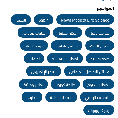
المواضيع
News Medical Life Science
Sabin
البحثية
هواتف ذكية
أفكار انتحارية
سلوك عدواني
احترام الذات
تنظيم عاطفي
جودة الحياة
صحة نفسية
اضطرابات نفسية
ثقافات
وسائل التواصل الاجتماعي
التنمر الإلكتروني
اضطرابات نوم
جائحة كورونا
تدابير وقائية
التثقيف الرقمي
تقييدات دولية
مدارس
ولاية نيويورك