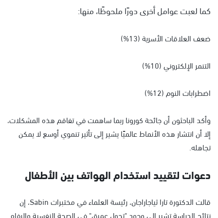
كما لعبت عوامل أخرى دورًا ملحوظًا، منها:
ضعف العلاقات الأسرية (13%)
التنمر الإلكتروني (10%)
اضطرابات النوم (12%)
وأكد الباحثون أن جائحة كورونا ربما ساهمت في تفاقم هذه المشكلات،
إلا أن انتشار هذه الأنماط عالميًا يشير إلى تأثير تنموي أوسع لا يمكن
تجاهله.
دعوات لتقييد استخدام الهواتف بين الأطفال
قالت الدكتورة تارا ثياجاراجان، رئيسة العلماء في مختبرات Sabin، إن
نتائج الدراسة تشير إلى وجود "تحول عميق" في الصحة النفسية والرفاه