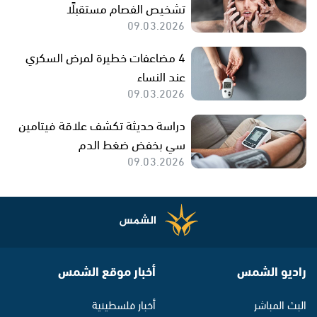
تشخيص الفصام مستقبلًا
09.03.2026
4 مضاعفات خطيرة لمرض السكري
عند النساء
09.03.2026
دراسة حديثة تكشف علاقة فيتامين
سي بخفض ضغط الدم
09.03.2026
راديو الشمس
أخبار موقع الشمس
البث المباشر
أخبار فلسطينية