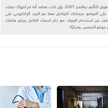
يتم الاستخدام المواد وفقًا للمادة 27 أ من قانون حقوق التأليف والنشر 2007، وإن كنت تعتقد أنه تم انتهاك حقك،
لى الموقع، فيمكنك التواصل معنا عبر البريد الإلكتروني على
info@ashams.c والطلب بالتوقف عن استخدام المواد، مع ذكر اسمك الكامل ورقم هاتفك
ى موقع الشمس. وشكرًا!