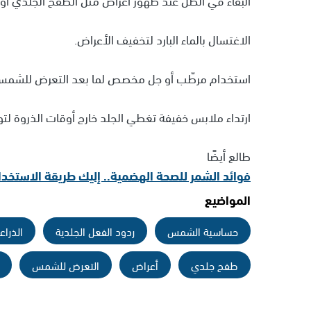
الاغتسال بالماء البارد لتخفيف الأعراض.
استخدام مرطّب أو جل مخصص لما بعد التعرض للشمس
ارتداء ملابس خفيفة تغطي الجلد خارج أوقات الذروة لتوف
طالع أيضًا
فوائد الشمر للصحة الهضمية.. إليك طريقة الاستخدام
المواضيع
حساسية الشمس
ردود الفعل الجلدية
الذراع
طفح جلدي
أعراض
التعرض للشمس