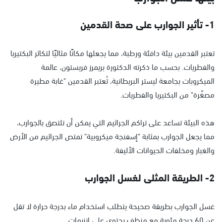
1- تأثير الجوارب على صحة القدمين
تعتبر القدمين بيئة دافئة ورطبة، مما يجعلها مكانًا مثاليًا لتكاثر البكتيريا
والفطريات. بحسب ما ذكرته الدكتورة بريمرز فريستون، عالمة
الميكروبات بجامعة ليستر البريطانية، تُعتبر القدمين "غابة مطيرة
مصغّرة" من البكتيريا والفطريات.
هذه البيئة تساعد على تراكم الجراثيم التي يمكن أن تلتصق بالجوارب،
مما يجعل الجوارب بمثابة "إسفنجة ميكروبية" تمتص الجراثيم من الأرض
والغبار ومخلفات الحيوانات الأليفة.
2- الطريقة المثلى لغسل الجوارب
غسل الجوارب بطريقة صحيحة يتطلب استخدام ماء بدرجة حرارة لا تقل
عن 60 درجة مئوية مع منظف يحتوي على إنزيمات.