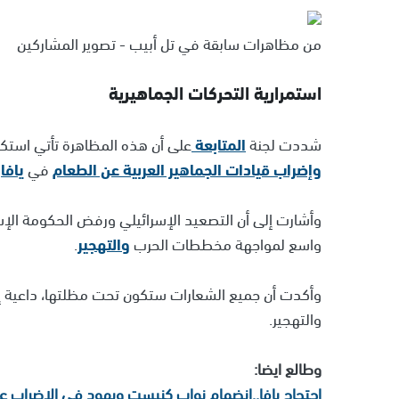
من مظاهرات سابقة في تل أبيب - تصوير المشاركين
استمرارية التحركات الجماهيرية
شددت لجنة
المتابعة
على أن هذه المظاهرة تأتي استكما
وإضراب قيادات الجماهير العربية عن الطعام
في
يافا
،
وأشارت إلى أن التصعيد الإسرائيلي ورفض الحكومة الإسر
واسع لمواجهة مخططات الحرب
والتهجير
.
وأكدت أن جميع الشعارات ستكون تحت مظلتها، داعية إل
والتهجير.
وطالع ايضا:
احتجاج يافا..انضمام نواب كنيست ويهود في الإضراب عن