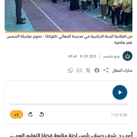
من افتتاحية السنة الدراسية في مدرسة المعالي (كفركنا) - تصوير مراسلة الشمس
قمر مناصرة
راديو الشمس
01.09.2025
09:48
شارك المقال
1×
7:32
/
0:00
15
15
أعرب د. شرف حسان، رئيس لجنة متابعة قضايا التعليم العربي،