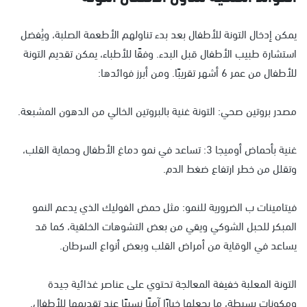
يمكن إدخال التونة للأطفال بعد بدء تناولهم الأطعمة الصلبة، ويُفضل
استشارة طبيب الأطفال قبل البدء. وفقًا للأطباء، يمكن تقديم التونة
للأطفال من عمر 6 أشهر تقريبًا. ومن أبرز فوائدها:
مصدر بروتين صحي: التونة غنية بالبروتين الخالي من الدهون المشبعة.
غنية بأحماض أوميجا 3: تساعد في نمو دماغ الأطفال وحماية القلب،
وتقلل من خطر ارتفاع ضغط الدم.
فيتامينات ب الضرورية للنمو: مثل حمض الفوليك الذي يدعم النمو
المبكر للحبل الشوكي ويقي من بعض التشوهات الخلقية، كما قد
يساعد في الوقاية من أمراض القلب وبعض أنواع السرطان.
التونة المعلبة خفيفة المعالجة تحتوي على عناصر غذائية جيدة
ومكونات بسيطة، ما يجعلها خيارًا آمنًا نسبيًا عند تقديمها للأطفال.