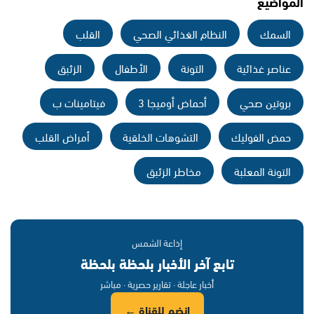
المواضيع
السمك
النظام الغذائي الصحي
القلب
عناصر غذائية
التونة
الأطفال
الزئبق
بروتين صحي
أحماض أوميجا 3
فيتامينات ب
حمض الفوليك
التشوهات الخلقية
أمراض القلب
التونة المعلبة
مخاطر الزئبق
إذاعة الشمس
تابع آخر الأخبار بلحظة بلحظة
أخبار عاجلة · تقارير حصرية · مباشر
انضم للقناة ←