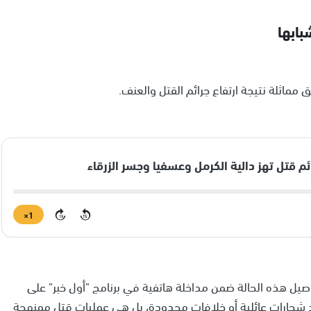
بابها
مماثلة نتيجة ارتفاع جرائم القتل والعنف.
1×
15
15
يل هذه الحالة ضمن مداخلة هاتفية في برنامج "أول خبر" على
شجارات عائلية أو خلافات محدودة، بل هي عمليات قتل ممنهجة