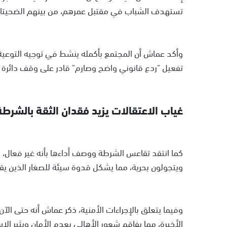
تستهدف الشباب في مقتبل عمرهم، من بينهم الضحيتان ال
وأكد عماش أن المجتمع بأكمله ينشط في توجيه التوعية 
تفعيل "ردع قانوني واضح وصارم" قادر على وقف دائرة ا
غياب الاعتقالات يزيد فقدان الثقة بالشرطة
كما انتقد تقاعس الشرطة ووصف أداءها بأنه غير فعال، م
ويتجولون بحرية، مما يشكل قدوة سيئة للصغار الذين يق
وفيما يتعلق بالإجراءات الأمنية، ذكر عماش أنه حتى ال
الأخيرة، مما يفاقم شعور الأهالي بعدم الأمان ويثير ا