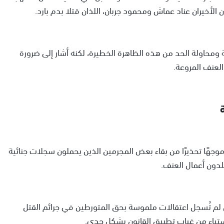
أخيران عناد عماش ومحمود جربان، اللذان قتلا بدم بارد.
ومحاولة الحد من هذه الظاهرة الخطيرة، لكنه أشار إلى ضرورة
لعنف المروعة.
وجهًا تحذيرًا من بقاء بعض المجرمين الذين يحملون سجلات جنائية
لدون أعمال العنف.
آن لم تُسجل اعتقالات ملموسة بحق المتورطين في جرائم القتل
لاستياء من غياب تطبيق القانون بشكل جدي.