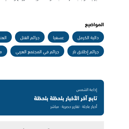
المواضيع
دالية الكرمل
عسفيا
جرائم القتل
العن
جرائم إطلاق نار
جرائم في المجتمع العربي
م
إذاعة الشمس
تابع آخر الأخبار بلحظة بلحظة
أخبار عاجلة · تقارير حصرية · مباشر