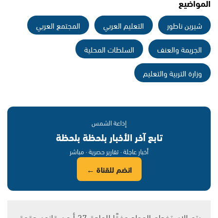
المواضيع
شيرين ناطور
التعليم العربي
المجتمع العربي
الجريمة والعنف
السلطات المحلية
وزارة التربية والتعليم
إذاعة الشمس
تابع آخر الأخبار بلحظة بلحظة
أخبار عاجلة · تقارير حصرية · مباشر
انضم للقناة ←
يتم الاستخدام المواد وفقًا للمادة 27 أ من قانون حقوق