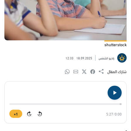
shutterstock
راديو الشمس
18.09.2025
12:33
شارك المقال
1×
5:27
/
0:00
15
15