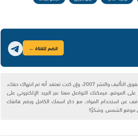
انضم للقناة ←
يتم الاستخدام المواد وفقًا للمادة 27 أ من قانون حقوق التأليف والنشر 2007، وإن كنت تعتقد أنه تم انتهاك حقك،
لى الموقع، فيمكنك التواصل معنا عبر البريد الإلكتروني على
info@ashams.c والطلب بالتوقف عن استخدام المواد، مع ذكر اسمك الكامل ورقم هاتفك
ى موقع الشمس. وشكرًا!