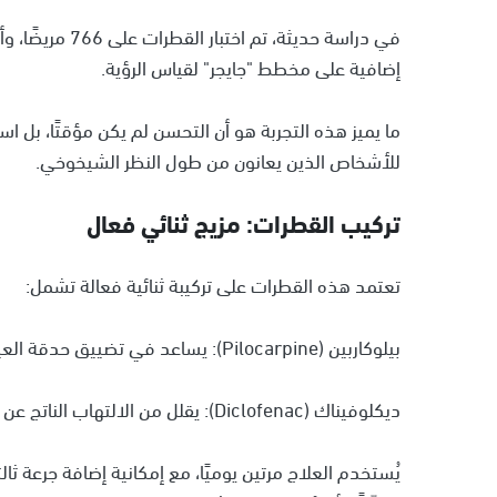
في دراسة حديثة،
إضافية على مخطط "جايجر" لقياس الرؤية.
ما يميز هذه التجربة هو أن التحسن لم يكن مؤقتًا، بل ا
للأشخاص الذين يعانون من طول النظر الشيخوخي.
تركيب القطرات: مزيج ثنائي فعال
تعتمد هذه القطرات على تركيبة ثنائية فعالة تشمل:
بيلوكاربين (Pilocarpine): يساعد في تضييق حدقة العين وتحسين أداء العضلات المسؤولة عن التركيز البصري.
ديكلوفيناك (Diclofenac): يقلل من الالتهاب الناتج عن استخدام بيلوكاربين، مما يُحسن راحة العين.
يُستخدم العلاج مرتين يوميًا، مع إمكانية إضافة جرعة ثالثة