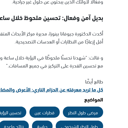
وفعّالًا لأولئك الذين يبحثون عن حلول غير جراحية.
بديل آمن وفعال: تحسين ملحوظ خلال ساع
أكدت الدكتورة جيوفانا بينوزا، مديرة مركز الأبحاث المتق
أقل إزعاجًا من النظارات أو العدسات التصحيحية.
و قالت: "شهدنا تحسنًا ملحوظًا في الرؤية خلال ساعة و
مع تحسين القدرة على التركيز في جميع المسافات."
طالع أيضًا
كل ما تريد معرفته عن الحزام الناري: الأعرض والمضا
المواضيع
مرضى طول النظر
قطرات عين
تحسين الرؤية
طول النظر الشيخوخي
دراسة
نتائج واعدة