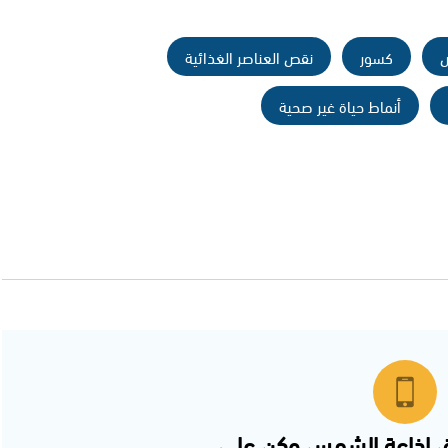
ض
كسور
نقص العناصر الغذائية
أنماط حياة غير صحية
 اذاعة الشمس وكن على