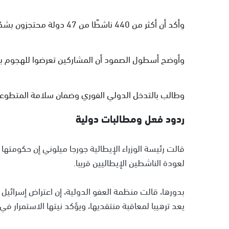
وأكد أن أكثر من 440 ناشطًا من 47 دولة محتجزون بشكل "غير قانوني" بعد اعتراض الأسطول.
وأوضح أسطول الصمود أن المشاركين تعرضوا للهجوم بم
وطالب بالتدخل الدولي الفوري وضمان سلامة المتطو
ردود فعل ومطالبات دولية
قالت رئيسة الوزراء الإيطالية جورجا ميلوني إن حكومت
لعودة الناشطين الإيطاليين قريبا.
بدورها، قالت منظمة العفو الدولية، إن اعتراض إسرائي
يعد ترهيبا لمعاقبة منتقديها، ويؤكد نيتها الاستمرار ف