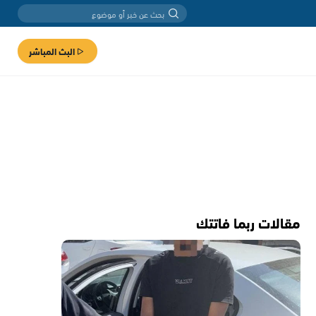
البث المباشر
مقالات ربما فاتتك