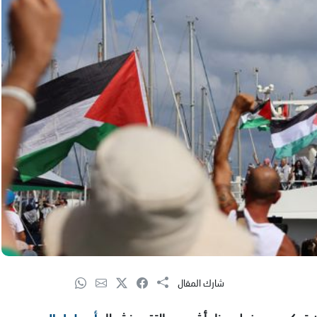
شارك المقال
ه تمكن من دخول ميناء أشدود والتقى بنشطاء
أسطول الصمود