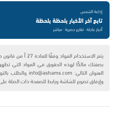
إذاعة الشمس
تابع آخر الأخبار بلحظة بلحظة
أخبار عاجلة · تقارير حصرية · مباشر
بصفتك مالكًا لهذه الحقوق في المواد التي تظهر ع
العنوان التالي: om
وإرفاق تصوير للشاشة ورابط للصفحة ذات الصلة عل