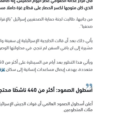
الذي كان متوجها لكسر الحصار على قطاع غزة حاملا مسا
من جانبها، طالبت لجنة حماية الصحفيين إسرائيل "بالإف
صحفيا".
يأتي ذلك بعد أن قالت الخارجية الإسرائيلية إن سفين
مشيرة إلى ان باقي السفن لم تنجح، في محاولتها الوصو
متعددة، بهدف إيصال مساعدات إنسانية إلى سكان
غزة
أسطول الصمود: أكثر من 440 ناشطًا محتجزون بشكل " غير قانوني"
أعلن أسطول الصمود العالمي أن قوات الجيش الإسرائي
مئات المتطوعين.