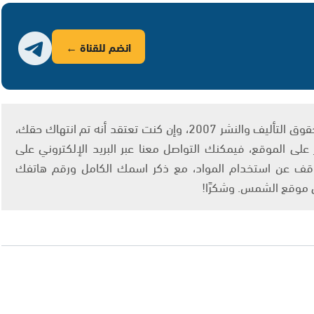
انضم للقناة ←
يتم الاستخدام المواد وفقًا للمادة 27 أ من قانون حقوق التأليف والنشر 2007، وإن كنت تعتقد أنه تم انتهاك حقك،
لى الموقع، فيمكنك التواصل معنا عبر البريد الإلكتروني على
info@ashams.c والطلب بالتوقف عن استخدام المواد، مع ذكر اسمك الكامل ورقم هاتفك
ى موقع الشمس. وشكرًا!