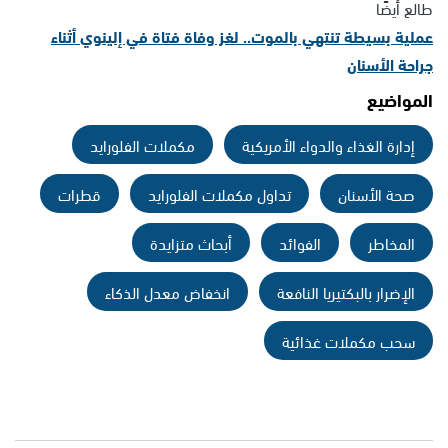
طالع أيضًا
عملية بسيطة تنتهي بالموت.. لغز وفاة فتاة في إلينوي أثناء
جراحة الأسنان
المواضيع
إدارة الغذاء والدواء الأمريكية
مكملات الفلورايد
صحة الأسنان
تداول مكملات الفلورايد
قطرات
المخاطر
الفوائد
أبحاث متزايدة
الإضرار بالبكتيريا النافعة
انخفاض معدل الذكاء
سحب مكملات غذائية