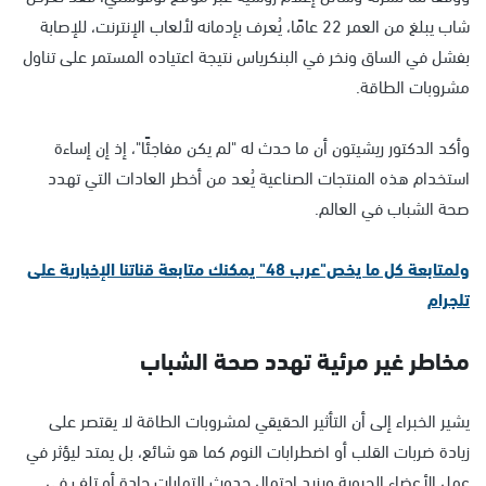
شاب يبلغ من العمر 22 عامًا، يُعرف بإدمانه لألعاب الإنترنت، للإصابة
بفشل في الساق ونخر في البنكرياس نتيجة اعتياده المستمر على تناول
مشروبات الطاقة.
وأكد الدكتور ريشيتون أن ما حدث له "لم يكن مفاجئًا"، إذ إن إساءة
استخدام هذه المنتجات الصناعية يُعد من أخطر العادات التي تهدد
صحة الشباب في العالم.
ولمتابعة كل ما يخص"عرب 48" يمكنك متابعة قناتنا الإخبارية على
تلجرام
مخاطر غير مرئية تهدد صحة الشباب
يشير الخبراء إلى أن التأثير الحقيقي لمشروبات الطاقة لا يقتصر على
زيادة ضربات القلب أو اضطرابات النوم كما هو شائع، بل يمتد ليؤثر في
عمل الأعضاء الحيوية ويزيد احتمال حدوث التهابات حادة أو تلف في