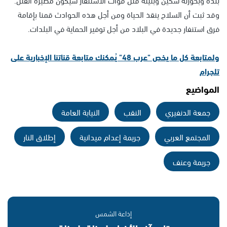
وقد ثبت أن السلاح ينقذ الحياة ومن أجل هذه الحوادث قمنا بإقامة
فرق استنفار جديدة في البلاد من أجل توفير الحماية في البلدات.
ولمتابعة كل ما يخص "عرب 48" يُمكنك متابعة قناتنا الإخبارية على
تلجرام
المواضيع
جمعة الدنفيري
النقب
النيابة العامة
المجتمع العربي
جريمة إعدام ميدانية
إطلاق النار
جريمة وعنف
إذاعة الشمس