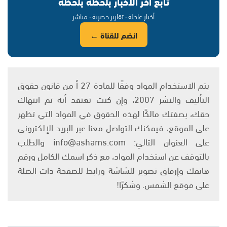
تابع آخر الأخبار بلحظة بلحظة
أخبار عاجلة · تقارير حصرية · مباشر
انضم للقناة ←
يتم الاستخدام المواد وفقًا للمادة 27 أ من قانون حقوق
التأليف والنشر 2007، وإن كنت تعتقد أنه تم انتهاك
حقك، بصفتك مالكًا لهذه الحقوق في المواد التي تظهر
على الموقع، فيمكنك التواصل معنا عبر البريد الإلكتروني
على العنوان التالي: info@ashams.com والطلب
بالتوقف عن استخدام المواد، مع ذكر اسمك الكامل ورقم
هاتفك وإرفاق تصوير للشاشة ورابط للصفحة ذات الصلة
على موقع الشمس. وشكرًا!