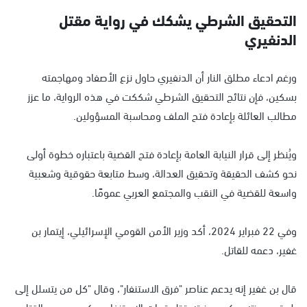
التحقيق الشرطي يشكك في رواية مقتل
الدنفيري
ورغم ادعاء مطلق النار أن الدنفيري حاول نزع الأصفاد ومهاجمته
بسكين، فإن نتائج التحقيق الشرطي شككت في هذه الرواية، ما عزز
مطالب العائلة بإعادة فتح الملف ومحاسبة المسؤولين.
ويُنظر إلى قرار النيابة العامة بإعادة فتح القضية باعتباره خطوة أولى
نحو كشف الحقيقة وتحقيق العدالة، وسط متابعة حقوقية وشعبية
واسعة للقضية في النقب والمجتمع العربي عمومًا.
وفي 22 فبراير 2024، أكد وزير الأمن القومي الإسرائيلي، إيتمار بن
غفير، دعمه للقاتل.
قال بن غفير إنه يدعم عناصر "فرق الاستنفار"، وقال "كل من يتسلل إلى
بلدة وبحوزته سكين وبنيته قتل قوات الاستنفار سيكون مصيره القتل.