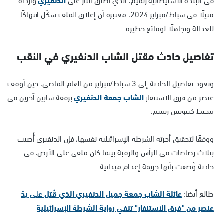
قتيلًا في شباط/فبراير 2024، معتبرة أن إغلاق الملف شكّل انتهاكًا
للعدالة وتجاهلًا لوقائع خطيرة.
تفاصيل حادث مقتل الشاب الدنفيري في النقب
وتعود تفاصيل الحادثة إلى 3 شباط/فبراير من العام الماضي، حين أوقف
عنصر من فرق الاستنفار
الشاب جمعة الدنفيري
برفقة شابين آخرين في
محيط كيبوتس رتميم.
ووفقًا لتحقيق أجرته الشرطة الإسرائيلية نفسها، فإن الدنفيري أُصيب
بثلاث رصاصات في الرأس والرقبة بينما كان ملقى على الأرض، في
حادثة وُصفت بأنها جريمة إعدام ميدانية.
طالع أيضا:
عائلة الشاب جمعة جميل الدنفيري الذي قٌتل على يدّ
عنصر من "فرق الاستنفار" تنفي رواية الشرطة الإسرائيلية