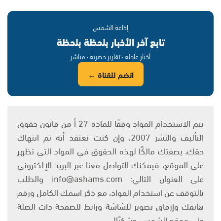
إذاعة الشمس
تابع آخر الأخبار بلحظة بلحظة
أخبار عاجلة · تقارير حصرية · مباشر
انضم للقناة ←
يتم الاستخدام المواد وفقًا للمادة 27 أ من قانون حقوق
التأليف والنشر 2007، وإن كنت تعتقد أنه تم انتهاك
حقك، بصفتك مالكًا لهذه الحقوق في المواد التي تظهر
على الموقع، فيمكنك التواصل معنا عبر البريد الإلكتروني
على العنوان التالي: info@ashams.com والطلب
بالتوقف عن استخدام المواد، مع ذكر اسمك الكامل ورقم
هاتفك وإرفاق تصوير للشاشة ورابط للصفحة ذات الصلة
على موقع الشمس. وشكرًا!