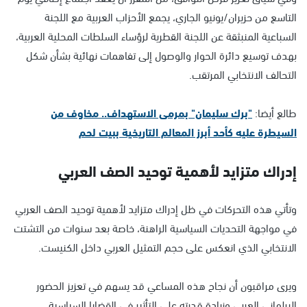
التاسع من حزيران/يونيو الجاري، يجمع الأحزاب العربية مع اللجنة
السباعية المنبثقة عن اللجنة القطرية لرؤساء السلطات المحلية العربية،
بهدف توسيع دائرة الحوار والوصول إلى تفاهمات نهائية بشأن شكل
التحالف الانتخابي المرتقب.
طالع أيضا:
"برك سليمان" بمرمى الاستهداف.. مخاوف من
السيطرة عليه كأحد أبرز المعالم التاريخية ببيت لحم
إدراك متزايد لأهمية توحيد الصف العربي
وتأتي هذه التحركات في ظل إدراك متزايد لأهمية توحيد الصف العربي
في مواجهة التحديات السياسية الراهنة، خاصة بعد سنوات من التشتت
الانتخابي الذي انعكس على حجم التمثيل العربي داخل الكنيست.
ويرى مراقبون أن نجاح هذه المساعي قد يسهم في تعزيز الحضور
البرلماني العربي وزيادة قدرته على التأثير في القضايا السياسية