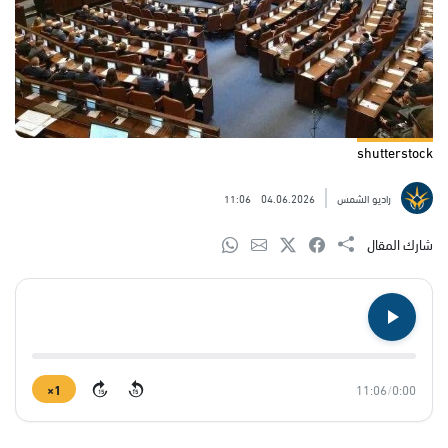
shutterstock
راديو الشمس
04.06.2026
11:06
شارك المقال
1×
11:06
/
0:00
15
15